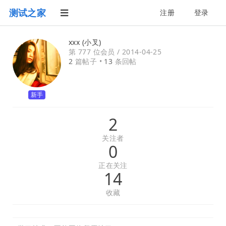
测试之家
注册
登录
xxx (小叉)
第 777 位会员 /
2014-04-25
2
篇帖子 •
13
条回帖
新手
2
关注者
0
正在关注
14
收藏