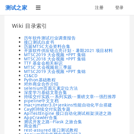
测试之家
注册
登录
Wiki 目录索引
历年软件测试行业调查报告
接口测试白皮书
历届MTSC大会资料合集
开源软件供应链点亮计划 - 暑期2021 项目材料
MTSC2019 大会视频 +PPT 集锦
MTSC2018 大会视频 +PPT 集锦
TTF 基金会相关标识
MTSC 大会视频前三季届
MTSC2019 大会视频 +PPT 集锦
CI&CD
Python基础教程
对外商业合作介绍
selenium页面元素定位方法
深度学习基础文章合集
持续交付实践---系列实践---重磅文章---强烈推荐
pipeline中文文档
mac+jmeter3.0+jenkins性能自动化平台搭建
Cay的持续交付实践专题
ApiTestEngine 接口自动化测试框架演进之路
AppCrawler合集
测试开发之路--Flask 之旅合集
商业推广
rest-assured 接口测试教程