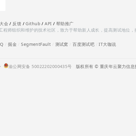
大会
/
反馈
/
Github
/
API
/
帮助推广
多测试工程师组织和维护的技术社区，致力于帮助新人成长，提高测试地位，
oQ
/
掘金
/
SegmentFault
/
测试窝
/
百度测试吧
/
IT大咖说
号
渝公网安备 50022202000435号
版权所有 © 重庆年云聚力信息