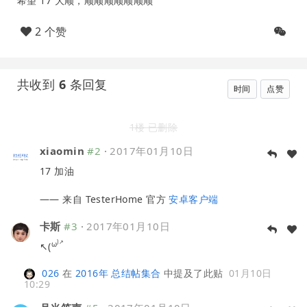
希望 17 大顺，顺顺顺顺顺顺顺
2 个赞
共收到
6
条回复
时间
点赞
1楼 已删除
xiaomin
#2
·
2017年01月10日
17 加油
—— 来自 TesterHome 官方
安卓客户端
卡斯
#3
·
2017年01月10日
)↗
ω
↖(
026
在
2016年 总结帖集合
中提及了此贴
01月10日
10:29