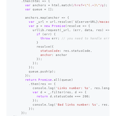
.
then
(
html
=>
{
var
anchors
=
html
.
match
(
/href=
\"(
.+
)\"
/g
);
var
queue
=
[];
anchors
.
map
(
anchor
=>
{
var
_url
=
url
.
resolve
(
`
${
serverURL
}
/macaca-t
var
p
=
new
Promise
(
resolve
=>
{
urllib
.
request
(
_url
,
(
err
,
data
,
res
)
=>
{
if
(
err
)
{
throw
err
;
// you need to handle error
}
resolve
({
statusCode
:
res
.
statusCode
,
anchor
:
anchor
});
});
});
queue
.
push
(
p
);
});
return
Promise
.
all
(
queue
)
.
then
(
res
=>
{
console
.
log
(
'
Links number: %s
'
,
res
.
length
)
var
d
=
_
.
filter
(
res
,
d
=>
{
return
d
.
statusCode
===
200
;
});
console
.
log
(
'
Bad links number: %s
'
,
res
.
len
});
});