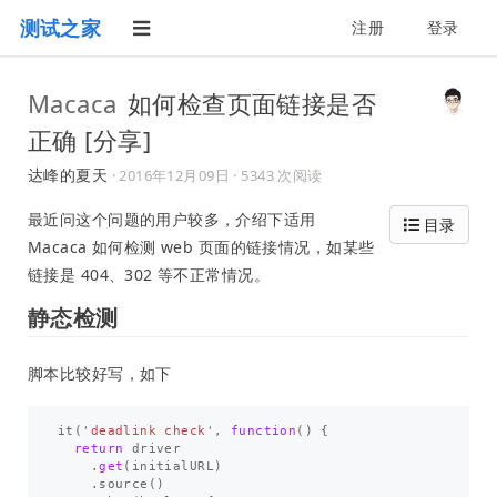
测试之家
注册
登录
Macaca
如何检查页面链接是否
正确 [分享]
达峰的夏天
·
2016年12月09日
· 5343 次阅读
最近问这个问题的用户较多，介绍下适用
目录
Macaca 如何检测 web 页面的链接情况，如某些
链接是 404、302 等不正常情况。
静态检测
脚本比较好写，如下
it
(
'
deadlink check
'
,
function
()
{
return
driver
.
get
(
initialURL
)
.
source
()