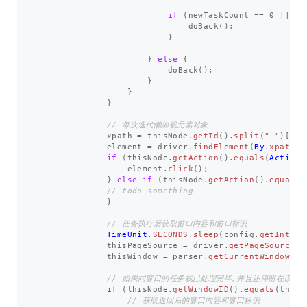
if
(
newTaskCount
==
0
||
ch
doBack
();
}
}
else
{
doBack
();
}
}
}
// 每次迭代懒加载元素对象
xpath
=
thisNode
.
getId
().
split
(
"-"
)[
3
];
element
=
driver
.
findElement
(
By
.
xpath
(
x
if
(
thisNode
.
getAction
().
equals
(
Action
.
element
.
click
();
}
else
if
(
thisNode
.
getAction
().
equals
(
// todo something
}
// 任务执行后获取窗口内容和窗口标识
TimeUnit
.
SECONDS
.
sleep
(
config
.
getInterv
thisPageSource
=
driver
.
getPageSource
()
thisWindow
=
parser
.
getCurrentWindowID
(
// 如果同窗口的任务栈已处理完毕,并且还停留在该窗
if
(
thisNode
.
getWindowID
().
equals
(
thisW
// 获取返回后的窗口内容和窗口标识