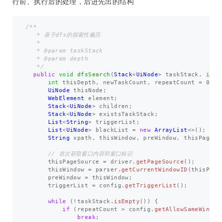
行前、执行后的处理，后进先出的结构
/**

   * 基于dfs的探索性遍历

   *

   * @param taskStack

   * @param depth

   */
public
void
dfsSearch
(
Stack
<
UiNode
>
taskStack
,
int
int
thisDepth
,
newTaskCount
,
repeatCount
=
0
;
UiNode
thisNode
;
WebElement
element
;
Stack
<
UiNode
>
children
;
Stack
<
UiNode
>
existsTaskStack
;
List
<
String
>
triggerList
;
List
<
UiNode
>
blackList
=
new
ArrayList
<>();
String
xpath
,
thisWindow
,
preWindow
,
thisPageSo
// 首次获取窗口内容和窗口标识
thisPageSource
=
driver
.
getPageSource
();
thisWindow
=
parser
.
getCurrentWindowID
(
thisPage
preWindow
=
thisWindow
;
triggerList
=
config
.
getTriggerList
();
while
(!
taskStack
.
isEmpty
())
{
if
(
repeatCount
>
config
.
getAllowSameWinTim
break
;