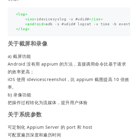
<log>
<ios>
idevicesyslog -u #udid#
</ios>
<android>
adb -s #udid# logcat -v time -b events *
</log>
关于截屏和录像
a) 截屏功能
Android 没有用 appium 的方法，直接调用命令比基于请求
的效率更高；
iOS 使用 idevicescreenshot，比 appium 截图提高 10 倍效
率。
b) 录像功能
把操作过程转化为流媒体，提升用户体验
关于系统参数
可定制化 Appium Server 的 port 和 host
可配置遍历深度和遍历时间