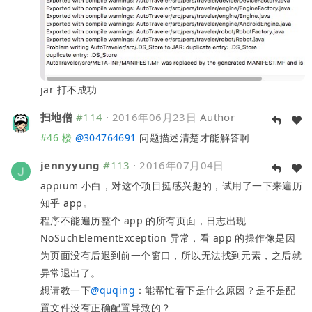
jar 打不成功
扫地僧
#114
·
2016年06月23日
Author
#46 楼
@
304764691
问题描述清楚才能解答啊
jennyyung
#113
·
2016年07月04日
appium 小白，对这个项目挺感兴趣的，试用了一下来遍历
知乎 app。
程序不能遍历整个 app 的所有页面，日志出现
NoSuchElementException 异常，看 app 的操作像是因
为页面没有后退到前一个窗口，所以无法找到元素，之后就
异常退出了。
想请教一下
@
quqing
：能帮忙看下是什么原因？是不是配
置文件没有正确配置导致的？