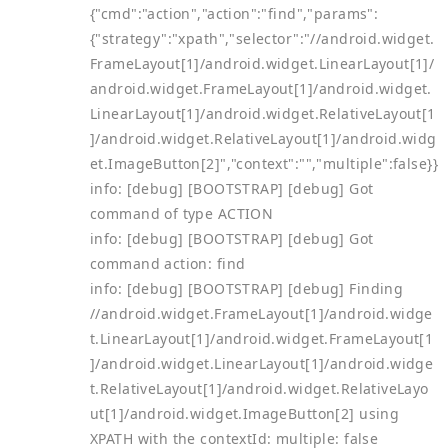
{"cmd":"action","action":"find","params":
{"strategy":"xpath","selector":"//android.widget.
FrameLayout[1]/android.widget.LinearLayout[1]/
android.widget.FrameLayout[1]/android.widget.
LinearLayout[1]/android.widget.RelativeLayout[1
]/android.widget.RelativeLayout[1]/android.widg
et.ImageButton[2]","context":"","multiple":false}}
info: [debug] [BOOTSTRAP] [debug] Got
command of type ACTION
info: [debug] [BOOTSTRAP] [debug] Got
command action: find
info: [debug] [BOOTSTRAP] [debug] Finding
//android.widget.FrameLayout[1]/android.widge
t.LinearLayout[1]/android.widget.FrameLayout[1
]/android.widget.LinearLayout[1]/android.widge
t.RelativeLayout[1]/android.widget.RelativeLayo
ut[1]/android.widget.ImageButton[2] using
XPATH with the contextId: multiple: false