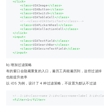
<click>
<class>
UIAImage
</class>
<class>
UIAButton
</class>
<class>
UIASwitch
</class>
<class>
UIATableCell
</class>
<!--<class>UIAStaticText</class>-->
<class>
UIAPickerWheel
</class>
<class>
UIACollectionCell
</class>
</click>
<input>
<class>
UIATextField
</class>
<class>
UIASearchBar
</class>
<class>
UIASecureTextField
</class>
</input>
b) 增加过滤策略
有的窗口会隐藏重复的入口，遍历工具能遍历到，这些过滤掉
也能提升效率
以 iOS 为例，设计了 4 种过滤策略，不设置为默认不过滤
<!--1:id+clazz+name 2:id+clazz+name+label 3:id+clazz+
<filter>
1
</filter>