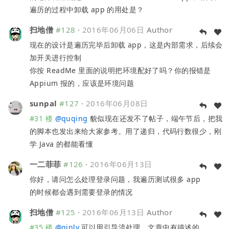
遍历的过程中卸载 app 的用处是？
扫地僧
#128
·
2016年06月06日
Author
现在的设计是遍历完毕后卸载 app，这是内部需求，后续会
加开关进行控制
你按 ReadMe 里面的说明把环境配好了吗？你的报错是
Appium 报的，应该是环境问题
sunpal
#127
·
2016年06月08日
#31 楼
@
quqing
貌似现在还发不了帖子，端午节后，把我
的脚本也发出来给大家参考。用了递归，代码行数很少，刚
学 Java 的都能看懂
一二菲菲
#126
·
2016年06月13日
你好，请问怎么处理登录问题，我遍历测试很多 app
的时候都会遇到需要登录的情况
扫地僧
#125
·
2016年06月13日
Author
#35 楼
@
qinly
可以用引导流处理，文章中有描述的