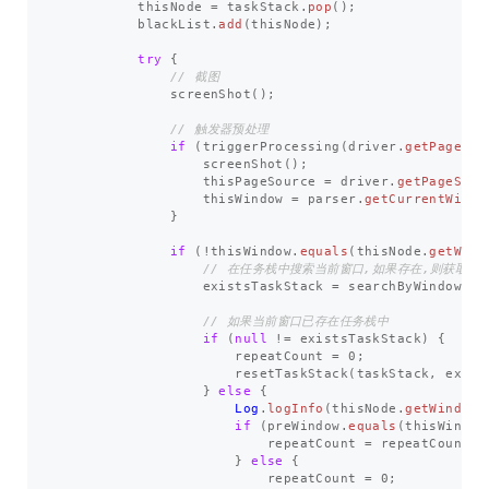
thisNode
=
taskStack
.
pop
();
blackList
.
add
(
thisNode
);
try
{
// 截图
screenShot
();
// 触发器预处理
if
(
triggerProcessing
(
driver
.
getPageSou
screenShot
();
thisPageSource
=
driver
.
getPageSour
thisWindow
=
parser
.
getCurrentWindo
}
if
(!
thisWindow
.
equals
(
thisNode
.
getWind
// 在任务栈中搜索当前窗口,如果存在,则获取该
existsTaskStack
=
searchByWindowID
(
// 如果当前窗口已存在任务栈中
if
(
null
!=
existsTaskStack
)
{
repeatCount
=
0
;
resetTaskStack
(
taskStack
,
exist
}
else
{
Log
.
logInfo
(
thisNode
.
getWindowI
if
(
preWindow
.
equals
(
thisWindow
repeatCount
=
repeatCount
+
}
else
{
repeatCount
=
0
;