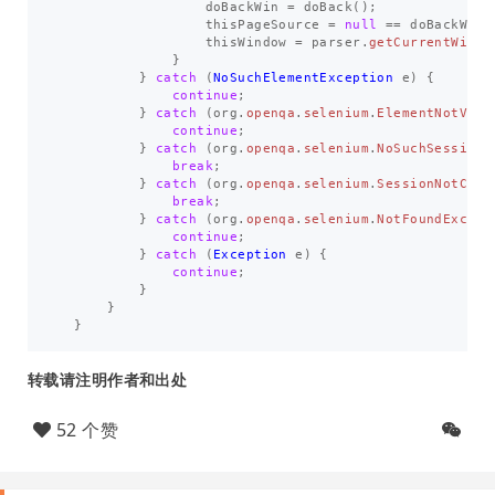
doBackWin
=
doBack
();
thisPageSource
=
null
==
doBackWin
thisWindow
=
parser
.
getCurrentWindo
}
}
catch
(
NoSuchElementException
e
)
{
continue
;
}
catch
(
org
.
openqa
.
selenium
.
ElementNotVisi
continue
;
}
catch
(
org
.
openqa
.
selenium
.
NoSuchSessionE
break
;
}
catch
(
org
.
openqa
.
selenium
.
SessionNotCrea
break
;
}
catch
(
org
.
openqa
.
selenium
.
NotFoundExcept
continue
;
}
catch
(
Exception
e
)
{
continue
;
}
}
}
转载请注明作者和出处
52 个赞