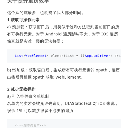
关于提升遍历效率
这个踩的坑最多，也耗费了我大部分时间。
1.获取可操作元素
a) 预加载：获取窗口后，用类似于这种方法取到当前窗口的所
有可执行元素。对于 Android 遍历影响不大，对于 IOS 遍历
简直就是灾难，慢的无法接受；
List
<
WebElement
>
elementList
=
((
AppiumDriver
)
driver
b) 懒加载：获取窗口后，生成所有可执行元素的 xpath，遍历
出栈后再根据 xpath 获取 WebElement。
2.减少无效操作
a) 引入控件白名单机制
名单内的类才会被允许去遍历。UIAStaticText 对 iOS 来说，
误杀 1% 可以减少很多不必要的遍历
<!--控件白名单-->