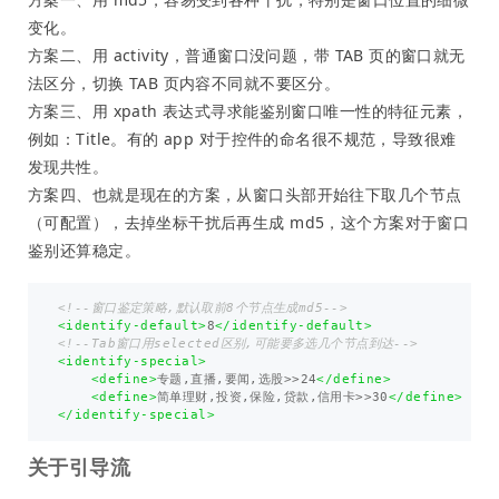
变化。
方案二、用 activity，普通窗口没问题，带 TAB 页的窗口就无
法区分，切换 TAB 页内容不同就不要区分。
方案三、用 xpath 表达式寻求能鉴别窗口唯一性的特征元素，
例如：Title。有的 app 对于控件的命名很不规范，导致很难
发现共性。
方案四、也就是现在的方案，从窗口头部开始往下取几个节点
（可配置），去掉坐标干扰后再生成 md5，这个方案对于窗口
鉴别还算稳定。
<!--窗口鉴定策略,默认取前8个节点生成md5-->
<identify-default>
8
</identify-default>
<!--Tab窗口用selected区别,可能要多选几个节点到达-->
<identify-special>
<define>
专题,直播,要闻,选股>>24
</define>
<define>
简单理财,投资,保险,贷款,信用卡>>30
</define>
</identify-special>
关于引导流