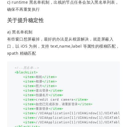
c) runtime 黑名单机制，出栈的节点任务会加入黑名单列表，
确保不再重复执行
关于提升稳定性
a) 黑名单机制
有些窗口想屏蔽掉，最好的办法是从根源解决，就是屏蔽入
口，以 iOS 为例，支持 text,name,label 等属性的模糊匹配，
xpath 精确匹配
<!--黑名单-->
<blackList>
<item>
相机
</item>
<item>
相册
</item>
<item>
照片
</item>
<item>
退出登录
</item>
<item>
拍摄名片
</item>
<item>
credit card camera
</item>
<item>
如您已完成添加，请重新登录
</item>
<item>
重新登录
</item>
<item>
//UIAApplication[1]/UIAWindow[1]/UIATableVi
<item>
//UIAApplication[1]/UIAWindow[1]/UIATableVi
<item>
//UIAApplication[1]/UIAWindow[1]/UIATableVi
</blackList>