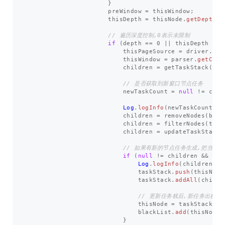
}
preWindow
=
thisWindow
;
thisDepth
=
thisNode
.
getDepth
()
// 遍历深度控制,0表示未限制
if
(
depth
==
0
||
thisDepth
<
d
thisPageSource
=
driver
.
get
thisWindow
=
parser
.
getCurr
children
=
getTaskStack
(
Typ
// 是否获取到新窗口节点任务
newTaskCount
=
null
!=
chil
Log
.
logInfo
(
newTaskCount
+
children
=
removeNodes
(
blac
children
=
filterNodes
(
task
children
=
updateTaskStack
(
// 如果有新的节点任务生成,把当前
if
(
null
!=
children
&&
chi
Log
.
logInfo
(
children
.
si
taskStack
.
push
(
thisNode
taskStack
.
addAll
(
childr
// 更新任务栈后,新任务出栈
thisNode
=
taskStack
.
po
blackList
.
add
(
thisNode
)
}