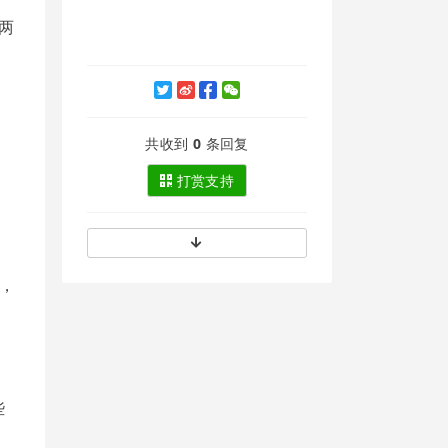
两
共收到
0
条回复
打赏支持
万，
些