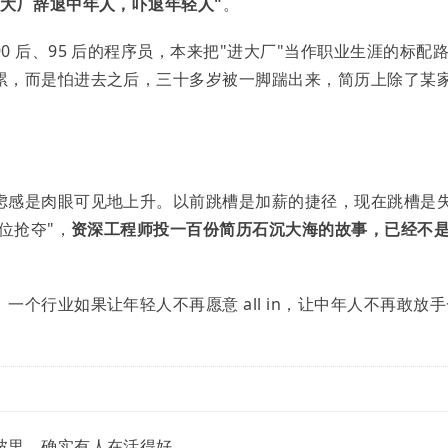
网大厂辞退中年人，吓退年轻人"
。
 后、95 后的程序员，本来把"进大厂"当作职业生涯的标配
累，而是怕进去之后，三十多岁被一脚踹出来，简历上除了某
虑感是肉眼可见地上升。以前跳槽是加薪的捷径，现在跳槽是
位抢夺"，
资深工程师投一百份简历石沉大海的故事，已经不
个行业如果让年轻人不再愿意 all in，让中年人不再敢放手
波里，确实有人在活得好。