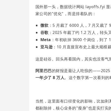
国外那一头，数据统计网站 layoffs.fyi 
家公司的"优化"，而是排着队的：
微软
：5 月裁了 6000 人，7 月又裁了 
谷歌
：2025 年裁了约 1.2 万人，转头
Meta
：年初砍掉 3600 个岗位，到了
亚马逊
：10 月直接宣布史上最大规模裁
这是硅谷。回头再看国内，其实也没客气
阿里巴巴
的财报是最让人吃惊的——2025 
一年少了 8 万人
。这个数字第一次看到的
当然，这里面有口径变化的影响，比如剥
都剔除掉，核心业务的"瘦身"也是实打实