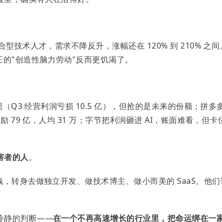
型技术人才，需求不降反升，涨幅还在 120% 到 210% 之间
正的"创造性脑力劳动"反而更饥渴了。
损（Q3 经营利润亏损 10.5 亿），但抢的是未来的份额；拼多
 79 亿，人均 31 万；字节把利润砸进 AI，账面难看，但卡
害者的人
。
钱，转身去做独立开发、做技术博主、做小而美的 SaaS。他们
冷静的判断——
在一个不再高速增长的行业里，把命运绑在一