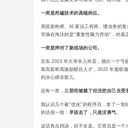
一类是死磕技术的高端岗位。
系统架构师、AI 算法工程师、懂业务的复合
市场在淘汰的是"重复性脑力劳动"，对真
一类是押对了新战场的公司。
京东 2025 年大举杀入外卖，烧出一个亏
靠高薪和高激励锁住人才，2025 年股权激励
的决心摆在那儿。
还有一类，是
那些被裁了但没把自己当受
我认识几个被"优化"的程序员，拿了一笔
的话很一致：
早该走了，只是没勇气
。
这话有点鸡汤，但不全是。它背后是一个