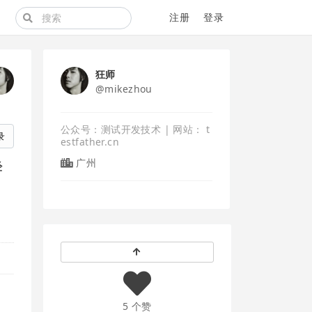
注册
登录
狂师
@mikezhou
公众号：测试开发技术 | 网站： t
录
estfather.cn
广州
经
5 个赞