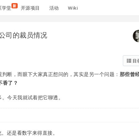
新
区学堂
开源项目
活动
Wiki
公司的裁员情况
目
主观判断，而眼下大家真正想问的，其实是另一个问题：
那些曾
不香了？
多。今天我就试着把它聊透。
笼统。还是看数字来得直接。