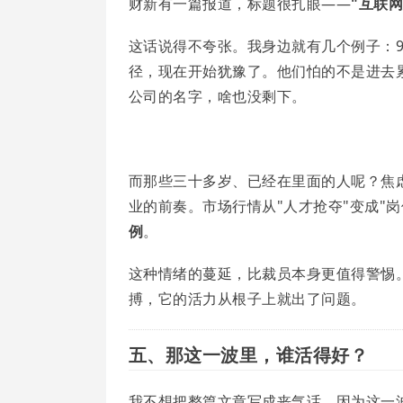
财新有一篇报道，标题很扎眼——
"互联
这话说得不夸张。我身边就有几个例子：90
径，现在开始犹豫了。他们怕的不是进去
公司的名字，啥也没剩下。
而那些三十多岁、已经在里面的人呢？焦
业的前奏。市场行情从"人才抢夺"变成"岗
例
。
这种情绪的蔓延，比裁员本身更值得警惕。一
搏，它的活力从根子上就出了问题。
五、那这一波里，谁活得好？
我不想把整篇文章写成丧气话。因为这一