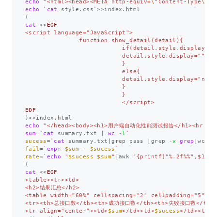
echo
"<html><head><META http-equiv=
\"
Content-Type
\"
 c
echo
`
cat 
style.css
`
>>
(
cat
<<
EOF
<script language="JavaScript">

               function show_detail(detail){

                           if(detail.style.display=="n
                           detail.style.display="";

                           }

                           else{

                           detail.style.display="none"
                           }

                           }

)>>
echo
"</head><body><h1>用户端自动化性能测试报告</h1><hr siz
sum
=
`
cat 
summary.txt | 
wc
-l
`
sucess
=
`
cat 
summary.txt|grep pass |grep 
-v
grep
|wc 
-l
fail
=
`
expr
$sum
 - 
$sucess
`
rate
=
`
echo
"
$sucess
$sum
"
|awk 
'{printf("%.2f%%",$1/$2
(
cat
<<
EOF
<table><tr><td>

<h2>结果汇总</h2>

<table width="60%" cellspacing="2" cellpadding="5" bo
<tr><th>总接口数</th><th>成功接口数</th><th>失败接口数</th><
<tr align="center"><td>
$sum
</td><td>
$sucess
</td><td>
$