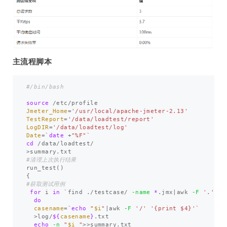
主流程脚本
#/bin/bash
source
Jmeter_Home
=
'/usr/local/apache-jmeter-2.13'
TestReport
=
'/data/loadtest/report'
LogDIR
=
'/data/loadtest/log'
Date
=
`
date
 +
"%F"
`
cd
>
#清理上次执行结果
run_test
()
{
#获取测试用例
for 
i 
in
`
find ./testcase/ 
-name
*
.jmx|awk 
-F
'.'
'{
do 

casename
=
`
echo
"
$i
"
|awk 
-F
'/'
'{print $4}'
`
>
log/
${
casename
}
.txt

echo
-n
"
$i
 "
>>
summary.txt
