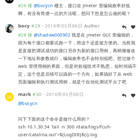
#26 楼
@
bocycn
楼主，接口在 Jmeter 里编辑效率好低
啊，有没有简便一点的方法呢，想问下您是怎么做的呢？
bocy
#29
·
2016年03月06日
Author
#28 楼
@
shadow000902
我是在 jmeter GUI 里编辑的，
因为每个接口都要试跑一下，用这个还是挺方便的。当然我
是直接把调试成功的接口另存为新的接口用例，再稍微修改
一下地址和参数就行，编辑效率也不会特别低吧。想过做个
web 管理用例的界面，但是对前端技术不熟悉，短时间搞不
定，这个也是后续可以搞的一个方向，如果搞好了从 web
页面编辑和执行测试用例，就是个自动化测试平台了吧
mark
#30
·
2016年03月08日
@
bocycn
问下下面的这个命令是做什么用的？
ssh 10.1.30.54 'tail -n 300 /data/logs/fcuh-
user/catalina.out'>${LogDIR}${i}.log