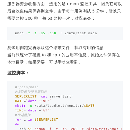
服务器资源收集方面，选用的是 nmon 监控工具，因为它可以
后台收集结果保存到文件。由于每个用例测试 5 分钟，所以只
需要监控 300 秒，每 5s 监控一次，对应命令：
nmon 
-f
-t
-s5
-c60
-F
测试用例跑完再读取这个结果文件，获取有用的信息
当前只统计了磁盘 io 和 cpu 的占用率信息，原始文件保存在
本地目录，如果需要，可以手动查看到。
监控脚本：
#!/bin/bash
#读取监控服务器列表
SERVERLIST
=
`
cat 
serverlist
`
DATE
=
`
date
 +
'%F'
`
mkdir
-p
 /data/loadtest/monitor/
$DATE
TIME
=
`
date
 +
'%T'
`
#发起监控
for 
i 
in
$SERVERLIST
do 

ssh 
$i
'nmon -f -t -s5 -c60 -F /data/test.nmon >/de