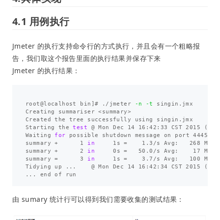
4.1 用例执行
Jmeter 的执行支持命令行的方式执行，并且会有一个粗略报
告，我们取这个报告里面的执行结果并保存下来
Jmeter 的执行结果：
root@localhost bin]# ./jmeter 
-n
-t
 singin.jmx 

Creating summariser <summary>

Created the tree successfully using singin.jmx

Starting the 
test
 @ Mon Dec 14 16:42:33 CST 2015 
(
145
Waiting 
for 
possible shutdown message on port 4445

summary +      1 
in     
1s 
=
    1.3/s Avg:   268 Min:
summary +      2 
in     
0s 
=
   50.0/s Avg:    17 Min:
summary 
=
      3 
in     
1s 
=
    3.7/s Avg:   100 Min:
Tidying up ...    @ Mon Dec 14 16:42:34 CST 2015 
(
145
由 sumary 统计行可以得到我们需要收集的测试结果：