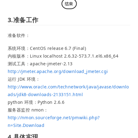
3.准备工作
准备软件：
系统环境：CentOS release 6.7 (Final)
内核版本：Linux localhost 2.6.32-573.7.1.el6.x86_64
测试工具：apache-jmeter-2.13
http://jmeter.apache.org/download_jmeter.cgi
运行 JDK 环境：
http://www.oracle.com/technetwork/java/javase/downlo
ads/jdk8-downloads-2133151.html
python 环境：Python 2.6.6
服务器监控 nmon：
http://nmon.sourceforge.net/pmwiki.php?
n=Site.Download
4.具体实现