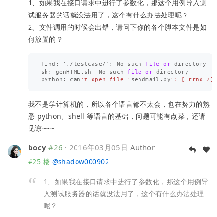
1、如果我在接口请求中进行了参数化，那这个用例导入测
试服务器的话就没法用了，这个有什么办法处理呢？
2、文件调用的时候会出错，请问下你的各个脚本文件是如
何放置的？
find
:
‘
.
/
testcase
/
’
:
No
such
file
or
directory
sh
:
genHTML
.
sh
:
No
such
file
or
directory
python
:
can
't open file '
sendmail
.
py
我不是学计算机的，所以各个语言都不太会，也在努力的熟
悉 python、shell 等语言的基础，问题可能有点菜，还请
见谅~~~
bocy
#26
·
2016年03月05日
Author
#25 楼
@
shadow000902
1、如果我在接口请求中进行了参数化，那这个用例导
入测试服务器的话就没法用了，这个有什么办法处理
呢？