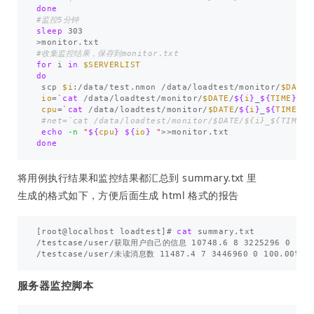
done
#监控5分钟
sleep 
>
#收集监控结果，保存到monitor.txt
for 
i 
in
$SERVERLIST
do

scp 
$i
:/data/test.nmon /data/loadtest/monitor/
$DATE
/
io
=
`
cat
 /data/loadtest/monitor/
$DATE
/
${
i
}
_
${
TIME
}
.nm
cpu
=
`
cat
 /data/loadtest/monitor/
$DATE
/
${
i
}
_
${
TIME
}
.n
#net=`cat /data/loadtest/monitor/$DATE/${i}_${TIME}.
echo
-n
"
${
cpu
}
${
io
}
 "
>>
done
将用例执行结果和监控结果都汇总到 summary.txt 里
生成的格式如下，方便后面生成 html 格式的报告
[
root@localhost loadtest]# 
cat 
summary.txt 

/testcase/user/获取用户自己的信息 10748.6 8 3225296 0 100.00
服务器监控脚本