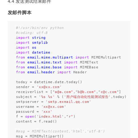
4.4 发送测试结果邮件
发邮件脚本
#!/usr/bin/env python

import
string
import
smtplib
import
os
import
datetime
from
email.mime.multipart
import
MIMEMultipart
from
email.mime.text
import
MIMEText
from
email.mime.base
import
MIMEBase
from
email.header
import
Header
today
=
datetime
.
date
.
today
()
sender
=
'xx@xx.com'
receiverlist
=
[
"a@a.com"
,
"b@b.com"
,
"c@c.com"
]
subject
=
'%s %s'
%
(
'用户端自动化性能测试报告'
,
today
)
smtpserver
=
'smtp.exmail.qq.com'
username
=
'xx@xx.com'
password
=
'xxx'
f
=
open
(
'index.html'
,
"r"
)
content
=
f
.
read
()
msg
=
MIMEMultipart
()