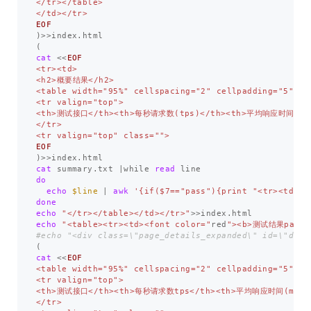
</tr></table>

)>>
(
cat
<<
EOF
<tr><td>

<h2>概要结果</h2>

<table width="95%" cellspacing="2" cellpadding="5" bo
<tr valign="top">

<th>测试接口</th><th>每秒请求数(tps)</th><th>平均响应时间(ms)
</tr>

)>>
cat 
summary.txt |while 
read 
do 

echo
$line
 | 
awk
'{if($7=="pass"){print "<tr><td>"$
echo
"</tr></table></td></tr>"
>>
echo
"<table><tr><td><font color="
red
"><b>测试结果pass标
#echo "<div class=\"page_details_expanded\" id=\"deta
(
cat
<<
EOF
<table width="95%" cellspacing="2" cellpadding="5" bo
<tr valign="top">

<th>测试接口</th><th>每秒请求数tps</th><th>平均响应时间(ms)</
</tr>
