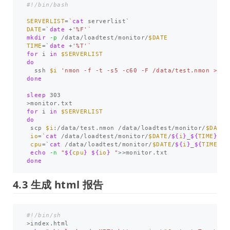
#!/bin/bash
SERVERLIST
=
`
cat 
serverlist
`
DATE
=
`
date
 +
'%F'
`
mkdir
-p
 /data/loadtest/monitor/
$DATE
TIME
=
`
date
 +
'%T'
`
for 
i 
in
$SERVERLIST
do 

ssh 
$i
'nmon -f -t -s5 -c60 -F /data/test.nmon >/de
done

sleep 
>
for 
i 
in
$SERVERLIST
do

scp 
$i
:/data/test.nmon /data/loadtest/monitor/
$DATE
/
io
=
`
cat
 /data/loadtest/monitor/
$DATE
/
${
i
}
_
${
TIME
}
.nm
cpu
=
`
cat
 /data/loadtest/monitor/
$DATE
/
${
i
}
_
${
TIME
}
.n
echo
-n
"
${
cpu
}
${
io
}
 "
>>
done
4.3 生成 html 报告
#!/bin/sh
>