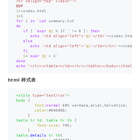
)>>
j
=
for 
i 
in
`
cat 
summary.txt
`
do 

   if
[
`
expr
$j
 % 17 
`
!=
 0 
]
;
then 

echo
'<td align="left">'
$i
'</td>'
>>
index.html

else

echo
'<td align="left">'
$i
'</td></tr>'
>>
index.ht
fi

j
=
`
expr
$j
 + 1
`
echo
"</tr></table></td></tr></table></body></html>"
>
html 样式表
<style 
type=
"text/css"
>
body
{
font
:
normal
68%
verdana
,
arial
,
helvetica
;
color
:
#000000
;
}
table
tr
td
,
table
tr
th
{
font-size
:
78%
;
}
table
.details
tr
th
{