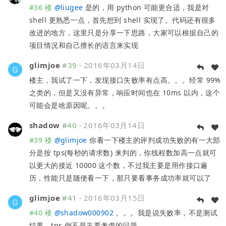
#36 楼
@
liugee
是的，用 python 可能更合适，我是对
shell 更熟悉一点，首先想到 shell 实现了。代码还有很多
改进的地方，这里只是分享一下思路，大家可以根据自己的
项目情况和自己擅长的语言来实现
glimjoe
#39
·
2016年03月14日
楼主，我试了一下，发现接口失败率有点高。。。经常 99%
之类的，但是又没有异常，响应时间也在 10ms 以内，这个
可能会是啥原因呢。。。
shadow
#40
·
2016年03月14日
#39 楼
@
glimjoe
你看一下楼主的评判成功失败的有一大部
分是按 tps(每秒的请求数) 来判的，你线程数加高一点就可
以更大的接近 10000 这个数，不过我主要是用作接口遍
历，性能只是随便看一下，那只要看事务成功率就可以了
glimjoe
#41
·
2016年03月15日
#40 楼
@
shadow000902
。。。我是说失败率，不是测试
结果，tps 倒不是主要考虑的问题。。。