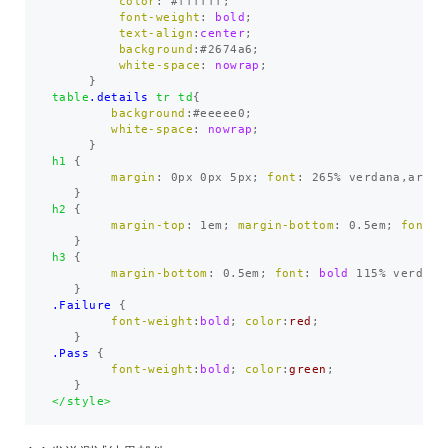
color
:
#ffffff
;
font-weight
:
bold
;
text-align
:
center
;
background
:
#2674a6
;
white-space
:
nowrap
;
}
table
.details
tr
td
{
background
:
#eeeee0
;
white-space
:
nowrap
;
}
h1
{
margin
:
0px
0px
5px
;
font
:
265%
verdana
,
arial
}
h2
{
margin-top
:
1em
;
margin-bottom
:
0.5em
;
font
:
}
h3
{
margin-bottom
:
0.5em
;
font
:
bold
115%
verdana
}
.Failure
{
font-weight
:
bold
;
color
:
red
;
}
.Pass
{
font-weight
:
bold
;
color
:
green
;
}
</style>