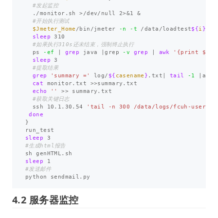
#发起监控
  ./monitor.sh 
>
/dev/null 2>&1 &

#开始执行测试
$Jmeter_Home
/bin/jmeter 
-n
-t
 /data/loadtest
${
i
}
.jm
sleep 
310

#如果执行310s还未结束，强制终止执行
  ps 
-ef
 | 
grep 
java |grep 
-v
grep
 | 
awk
'{print $2}'
sleep 
3

#提取结果
grep
'summary ='
 log/
${
casename
}
.txt| 
tail
-1
 |awk 
cat 
monitor.txt 
>>
summary.txt

echo
''
>>
 summary.txt

#获取关键日志
  ssh 10.1.30.54 
'tail -n 300 /data/logs/fcuh-user/ca
done
}
sleep 
#生成html报告
sleep 
#发送邮件
4.2 服务器监控