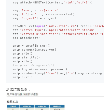
msg
.
attach
(
MIMEText
(
content
,
'html'
,
'utf-8'
))
msg
[
'From'
]
=
'xx@xx.com'
msg
[
'to'
]
=
','
.
join
(
receiverlist
)
msg
[
'Subject'
]
=
subject
att
=
MIMEText
(
open
(
'index.html'
,
'rb'
).
read
(),
'base64'
,
att
[
"Conten-Type"
]
=
'application/octet-stream'
att
[
"Content-Disposition"
]
=
'attachment;filename="Load
msg
.
attach
(
att
)
smtp
=
smtplib
.
SMTP
()
smtp
.
connect
(
smtpserver
)
smtp
.
ehlo
()
smtp
.
starttls
()
smtp
.
ehlo
()
smtp
.
login
(
username
,
password
)
smtp
.
sendmail
(
msg
[
'From'
],
msg
[
'to'
],
msg
.
as_string
())
smtp
.
quit
()
测试结果截图：