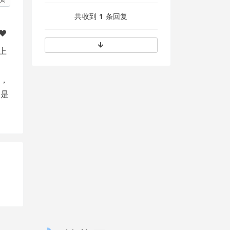
共收到
1
条回复
上
e，
就是