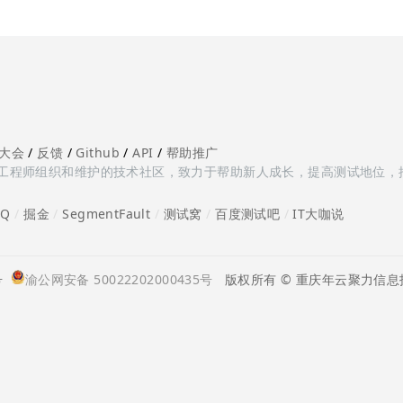
大会
/
反馈
/
Github
/
API
/
帮助推广
多测试工程师组织和维护的技术社区，致力于帮助新人成长，提高测试地位，
oQ
/
掘金
/
SegmentFault
/
测试窝
/
百度测试吧
/
IT大咖说
号
渝公网安备 50022202000435号
版权所有 © 重庆年云聚力信息