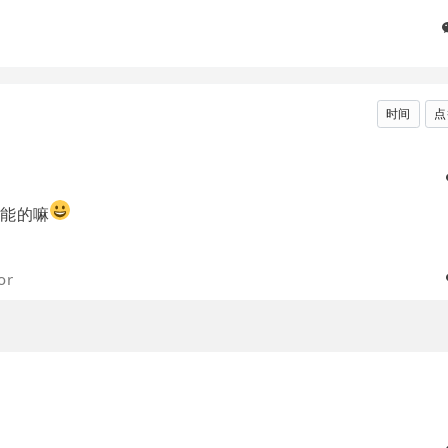
时间
点
技能的嘛
or