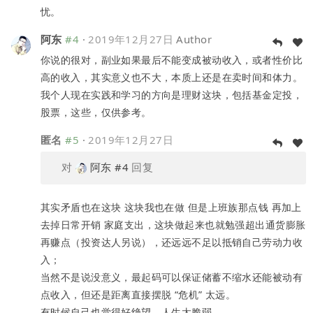
忧。
阿东
#4
·
2019年12月27日
Author
你说的很对，副业如果最后不能变成被动收入，或者性价比
高的收入，其实意义也不大，本质上还是在卖时间和体力。
我个人现在实践和学习的方向是理财这块，包括基金定投，
股票，这些，仅供参考。
匿名
#5
·
2019年12月27日
对
阿东
#4
回复
其实矛盾也在这块 这块我也在做 但是上班族那点钱 再加上
去掉日常开销 家庭支出，这块做起来也就勉强超出通货膨胀
再赚点（投资达人另说），还远远不足以抵销自己劳动力收
入；
当然不是说没意义，最起码可以保证储蓄不缩水还能被动有
点收入，但还是距离直接摆脱 “危机” 太远。
有时候自己也觉得好绝望，人生太脆弱。