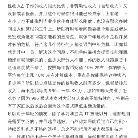
性收入占了你的收入很大比例，非劳动性收入（被动收入）又
没有或者很低。并且这个时候你很可能已经成家，上有老，下
有小，也不能像刚毕业小伙伴身体那么刚健，也没有那么多时
间投入到繁琐的工作上。所以有时候看问题要换个角度或者从
更宏观角度看问题才能看的更清楚。就像中年危机不是程序员
才有的危机，符合这几个特征的人都会遇到中年危机，比如我
就是其中一员。解决这个问题，不能单纯靠拼命提高技能和跳
槽涨薪就能解决的，至少大部分人不能，你的收入能跑赢货币
贬值速度就不错了。按照每年货币贬值 10% 左右，你的收入
平均每年上涨 10% 左右才算保本，重点是你能保持这种状态
多少年？所以核心点还是你的被动收入能有多少，也就是睡后
收入，而不是我每周 996，一年 XX 万，那如果哪天失业了怎
么办？因为 996 模式本身对大部分人来说不能持续的，特别是
有了家庭以后以后会因为这个模式降低生活质量的。
所以对于年轻的朋友，除了学习和提高 IT 技能以外，理财规划
是需要学习的，并且越早越好。当然你如果能通过自己的副业
持续盈利也是不错的选择，总之不能把所有精力都压到技术
上，这和鸡蛋不放一个篮子是类似道理，当然那些高收入的技