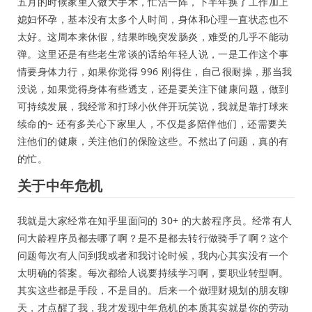
五月的时候家里人做大手术，忙活一阵，下半年换了工作加上
媳妇怀孕，基本没有太多个人时间，身体和心理一直状态也不
太好。这周本来休假，结果昨晚突发肠炎，难受的几乎不能动
弹。这里还是有些老生常谈的话给年轻人说，一是工作这个事
情要身体力行，如果你觉得 996 刚得住，自己很耐操，那当我
没说，如果觉得身体有些透支，还是要关注下健康问题，做到
可持续发展，我经常和打球小伙伴开玩笑说，我就是靠打球来
续命的~ 还有多关心下家里人，不仅是多陪伴他们，还需要关
注他们的健康，关注他们的保险这些。不然出了问题，真的有
的忙。
关于中年危机
我就是大家经常在知乎里面问的 30+ 的大龄程序员。经常有人
问大龄程序员都去哪了啊？是不是都去转行做骑手了啊？这个
问题每次有人问到我或者和我讨论时候，我内心其实没有一个
太明确的答案。每次都给人说要持续学习啊，要职业转型啊。
其实这些都是手段，不是目的。后来一个做理财规划的朋友聊
天，才点醒了我，我才发现中年危机的本质其实就是你的劳动