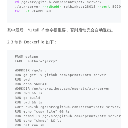
cd
 /go/src/github.com/openatx/atx-server/

./atx-server 
--rdbaddr
 rethinkdb:28015 
--port
tail
-f
 README.md

其中最后一句 tail -f 命令很重要，否则启动完会自动退出。
2.3 制作 Dockerfile 如下：
FROM golang

LABEL author="jerry"

WORKDIR /go/src

RUN go get -v github.com/openatx/atx-server

RUN pwd

RUN echo $GOPATH

WORKDIR /go/src/github.com/openatx/atx-server 

RUN pwd && ls

RUN go build

RUN pwd && ls

COPY run.sh /go/src/github.com/openatx/atx-server/run.
RUN echo "copy file" && ls

RUN chmod +x /go/src/github.com/openatx/atx-server/run
RUN echo "chmod" && ls

RUN cat run.sh
