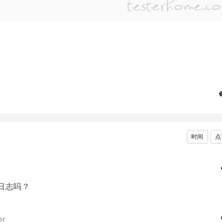
时间
点
供日志吗？
or