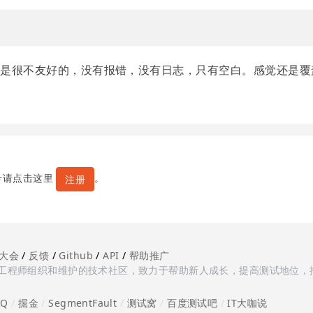
点是很不友好的，没有报错，没有日志，只有空白。感觉还是覆
号请点击这里
。
注册
大会
/
反馈
/
Github
/
API
/
帮助推广
多测试工程师组织和维护的技术社区，致力于帮助新人成长，提高测试地位，
oQ
/
掘金
/
SegmentFault
/
测试窝
/
百度测试吧
/
IT大咖说