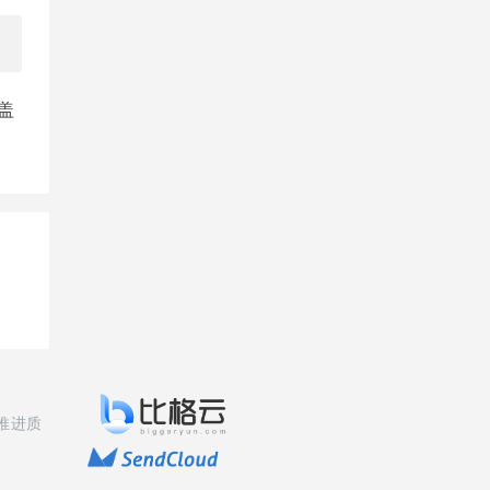
盖
推进质