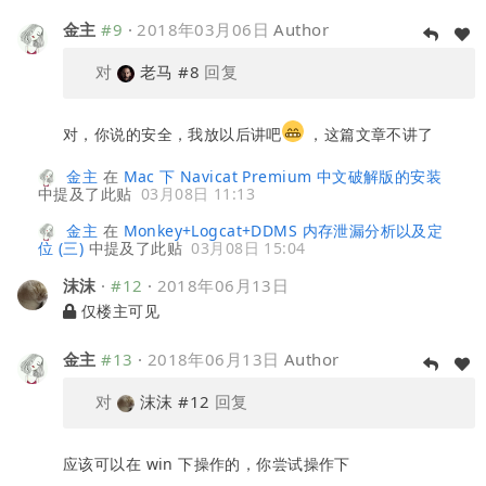
金主
#9
·
2018年03月06日
Author
对
老马
#8
回复
对，你说的安全，我放以后讲吧
，这篇文章不讲了
金主
在
Mac 下 Navicat Premium 中文破解版的安装
中提及了此贴
03月08日 11:13
金主
在
Monkey+Logcat+DDMS 内存泄漏分析以及定
位 (三)
中提及了此贴
03月08日 15:04
沫沫
·
#12
·
2018年06月13日
仅楼主可见
金主
#13
·
2018年06月13日
Author
对
沫沫
#12
回复
应该可以在 win 下操作的，你尝试操作下