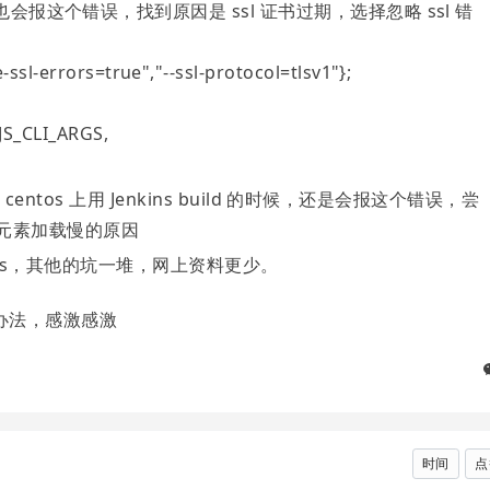
也会报这个错误，找到原因是 ssl 证书过期，选择忽略 ssl 错
-ssl-errors=true","--ssl-protocol=tlsv1"};
S_CLI_ARGS,
在 centos 上用 Jenkins build 的时候，还是会报这个错误，尝
元素加载慢的原因
antomJs，其他的坑一堆，网上资料更少。
办法，感激感激
时间
点