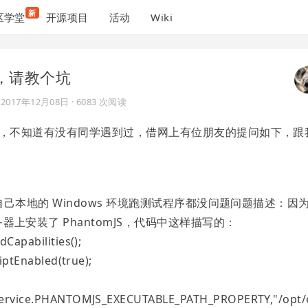
新
区学堂
开源项目
活动
Wiki
 的，请教个坑
于
2017年12月08日
· 6083 次阅读
素的问题，不知道有没有同学遇到过，借网上有位朋友的提问如下，跟
境，在自己本地的 Windows 环境跑测试程序都没问题问题描述：因
务器上安装了 PhantomJS，代码中这样描写的：
Capabilities();
riptEnabled(true);
rService.PHANTOMJS_EXECUTABLE_PATH_PROPERTY,"/opt/