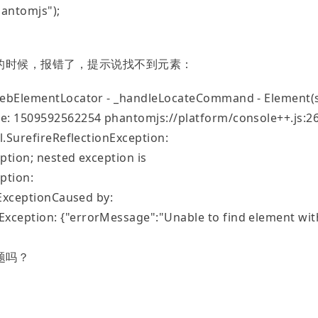
hantomjs");
Build 的时候，报错了，提示说找不到元素：
WebElementLocator - _handleLocateCommand - Element(
e: 1509592562254 phantomjs://platform/console++.js:2
l.SurefireReflectionException:
ption; nested exception is
ption:
tExceptionCaused by:
ception: {"errorMessage":"Unable to find element wit
题吗？