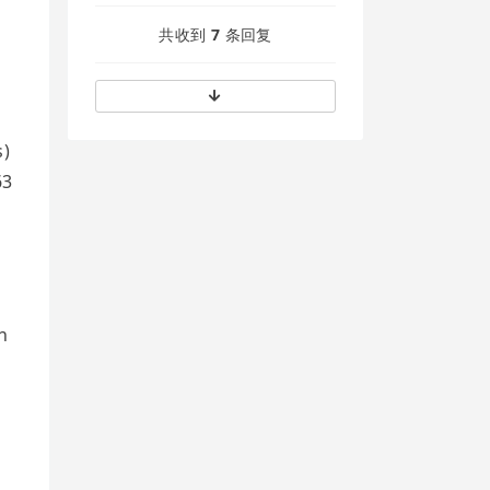
共收到
7
条回复
s)
63
h