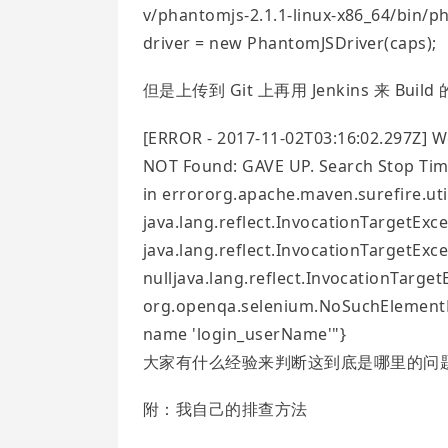
v/phantomjs-2.1.1-linux-x86_64/bin/p
driver = new PhantomJSDriver(caps);
但是上传到 Git 上再用 Jenkins 来 
[ERROR - 2017-11-02T03:16:02.297Z] 
NOT Found: GAVE UP. Search Stop Tim
in errororg.apache.maven.surefire.uti
java.lang.reflect.InvocationTargetExce
java.lang.reflect.InvocationTargetExce
nulljava.lang.reflect.InvocationTarge
org.openqa.selenium.NoSuchElementEx
name 'login_userName'"}
大家有什么经验来判断这到底是哪里的问
附：我自己的排查方法