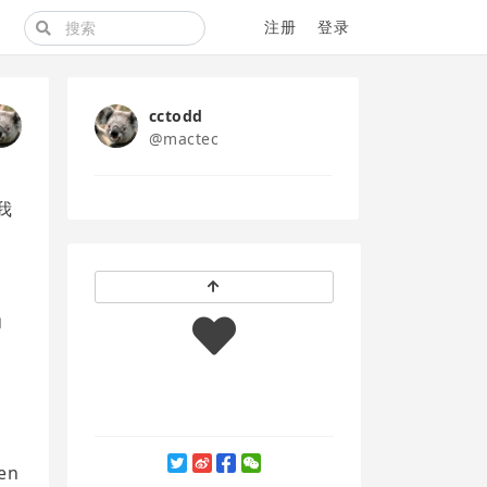
注册
登录
cctodd
@mactec
我
为
en