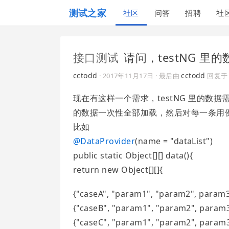
测试之家
社区
问答
招聘
社
接口测试
请问，testNG 
cctodd
cctodd
·
2017年11月17日
· 最后由
回复
现在有这样一个需求，testNG 里的数据需要临
的数据一次性全部加载，然后对每一条用
比如
@
DataProvider
(name = "dataList")
public static Object[][] data(){
return new Object[][]{
{"caseA", "param1", "param2", param3
{"caseB", "param1", "param2", param3
{"caseC", "param1", "param2", param3