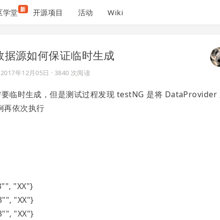
新
区学堂
开源项目
活动
Wiki
里的数据源如何保证临时生成
于
2017年12月05日
· 3840 次阅读
时生成，但是测试过程发现 testNG 是将 DataProvider
例再依次执行
"", "XX"}
"", "XX"}
"", "XX"}