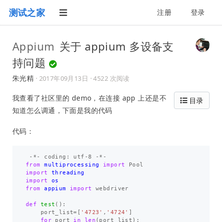
测试之家
注册
登录
Appium
关于 appium 多设备支
持问题
朱光精
·
2017年09月13日
· 4522 次阅读
我查看了社区里的 demo，在连接 app 上还是不
目录
知道怎么调通，下面是我的代码
代码：
-*-
coding
:
utf
-
8
-*-
from
multiprocessing
import
Pool
import
threading
import
os
from
appium
import
webdriver
def
test
():
port_list
=
[
'4723'
,
'4724'
]
for
port
in
len
(
port_list
):