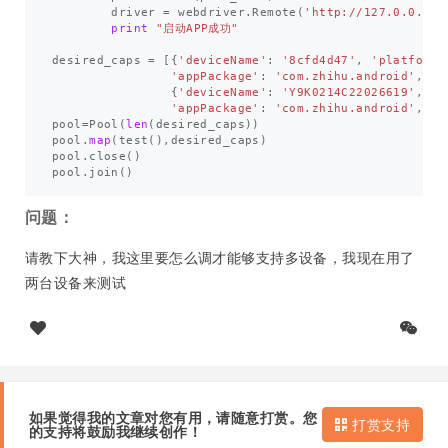
driver
=
webdriver
.
Remote
(
'http://127.0.0.1:%
print
"启动APP成功"
desired_caps
=
[{
'deviceName'
:
'8cfd4d47'
,
'platformN
'appPackage'
:
'com.zhihu.android'
,
'a
{
'deviceName'
:
'Y9K0214C22026619'
,
'p
'appPackage'
:
'com.zhihu.android'
,
'a
pool
=
Pool
(
len
(
desired_caps
))
pool
.
map
(
test
(),
desired_caps
)
pool
.
close
()
pool
.
join
()
问题：
请教下大神，我这里要怎么调才能够支持多设备，我现在用了
两台设备来测试
如果觉得我的文章对您有用，请随意打赏。您
打赏支持
的支持将鼓励我继续创作！