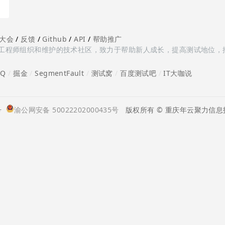
大会
/
反馈
/
Github
/
API
/
帮助推广
多测试工程师组织和维护的技术社区，致力于帮助新人成长，提高测试地位，
oQ
/
掘金
/
SegmentFault
/
测试窝
/
百度测试吧
/
IT大咖说
号
渝公网安备 50022202000435号
版权所有 © 重庆年云聚力信息