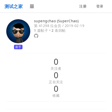
测试之家
注册
登录
supengchao (SuperChao)
第 41298 位会员 /
2019-02-19
1
篇帖子 •
2
条回帖
新手
0
关注者
0
正在关注
0
收藏