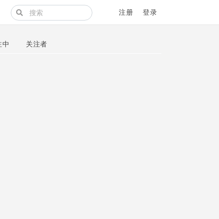
注册
登录
注中
关注者