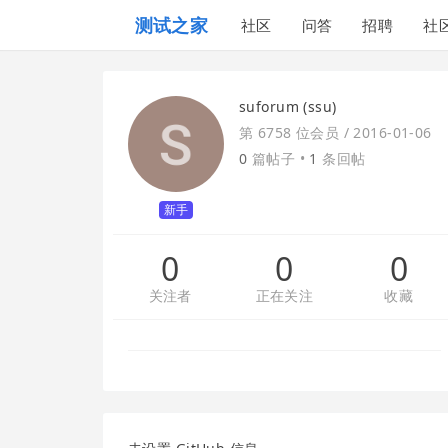
测试之家
社区
问答
招聘
社
suforum (ssu)
第 6758 位会员 /
2016-01-06
0
篇帖子 •
1
条回帖
新手
0
0
0
关注者
正在关注
收藏