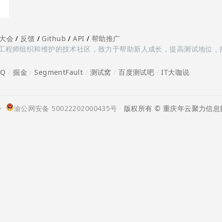
大会
/
反馈
/
Github
/
API
/
帮助推广
多测试工程师组织和维护的技术社区，致力于帮助新人成长，提高测试地位，
oQ
/
掘金
/
SegmentFault
/
测试窝
/
百度测试吧
/
IT大咖说
号
渝公网安备 50022202000435号
版权所有 © 重庆年云聚力信息