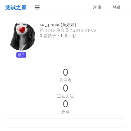
测试之家
注册
登录
su_qianai (黄婷婷)
第 6715 位会员 /
2016-01-05
0
篇帖子 •
1
条回帖
新手
0
关注者
0
正在关注
0
收藏