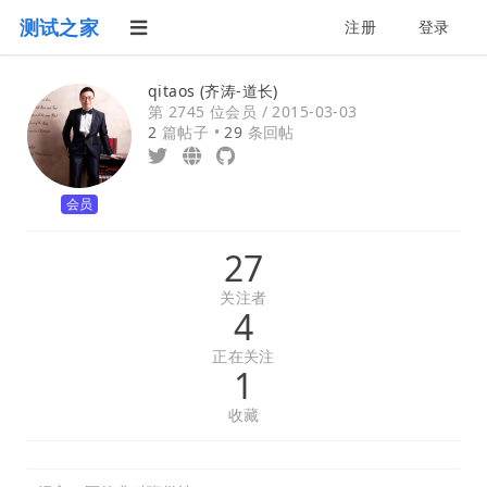
测试之家
注册
登录
qitaos (齐涛-道长)
第 2745 位会员 /
2015-03-03
2
篇帖子 •
29
条回帖
会员
27
关注者
4
正在关注
1
收藏