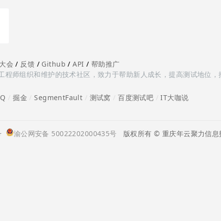
大会
/
反馈
/
Github
/
API
/
帮助推广
多测试工程师组织和维护的技术社区，致力于帮助新人成长，提高测试地位，
oQ
/
掘金
/
SegmentFault
/
测试窝
/
百度测试吧
/
IT大咖说
号
渝公网安备 50022202000435号
版权所有 © 重庆年云聚力信息