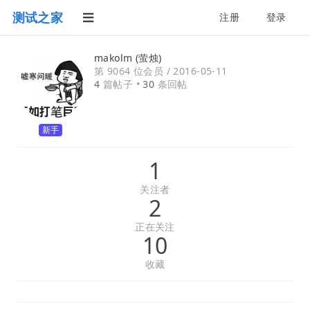
测试之家
注册
登录
makolm (萤烛)
第 9064 位会员 /
2016-05-11
4
篇帖子 •
30
条回帖
新手
1
关注者
2
正在关注
10
收藏