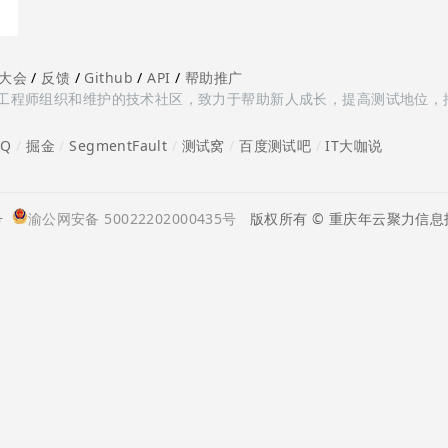
大会
/
反馈
/
Github
/
API
/
帮助推广
多测试工程师组织和维护的技术社区，致力于帮助新人成长，提高测试地位，
oQ
/
掘金
/
SegmentFault
/
测试窝
/
百度测试吧
/
IT大咖说
号
渝公网安备 50022202000435号
版权所有 © 重庆年云聚力信息