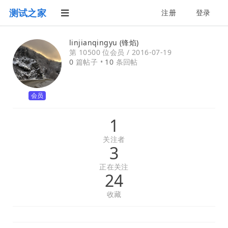
测试之家
注册
登录
linjianqingyu (锋焰)
第 10500 位会员 /
2016-07-19
0
篇帖子 •
10
条回帖
会员
1
关注者
3
正在关注
24
收藏