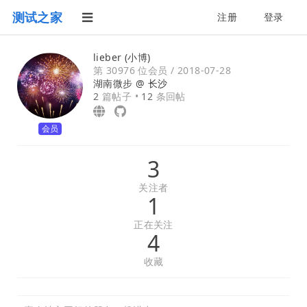
测试之家
注册
登录
lieber (小博)
第 30976 位会员 /
2018-07-28
湖南微步 @
长沙
2
篇帖子 •
12
条回帖
会员
3
关注者
1
正在关注
4
收藏