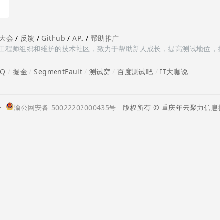
大会
/
反馈
/
Github
/
API
/
帮助推广
多测试工程师组织和维护的技术社区，致力于帮助新人成长，提高测试地位，
oQ
/
掘金
/
SegmentFault
/
测试窝
/
百度测试吧
/
IT大咖说
号
渝公网安备 50022202000435号
版权所有 © 重庆年云聚力信息