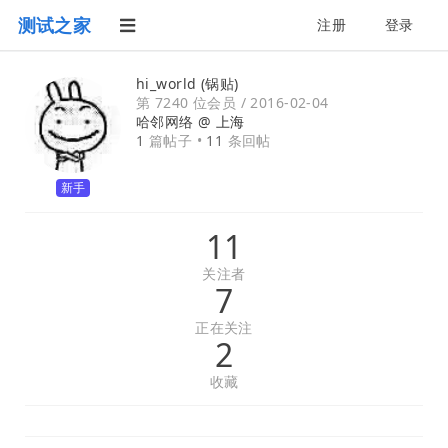
测试之家
注册
登录
hi_world (锅贴)
第 7240 位会员 /
2016-02-04
哈邻网络 @
上海
1
篇帖子 •
11
条回帖
新手
11
关注者
7
正在关注
2
收藏