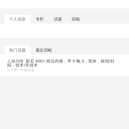
个人信息
专栏
话题
回帖
热门话题
最近回帖
人脉内推
影石 900+ 岗位内推，早 9 晚 6，双休，校招/社
招，技术/非技术
0 个赞 / 4 条回复