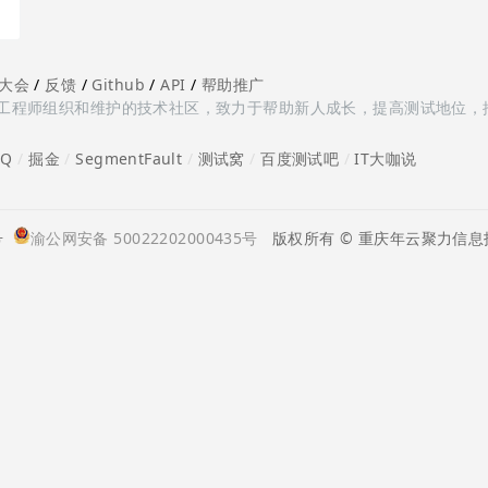
大会
/
反馈
/
Github
/
API
/
帮助推广
多测试工程师组织和维护的技术社区，致力于帮助新人成长，提高测试地位，
oQ
/
掘金
/
SegmentFault
/
测试窝
/
百度测试吧
/
IT大咖说
号
渝公网安备 50022202000435号
版权所有 © 重庆年云聚力信息