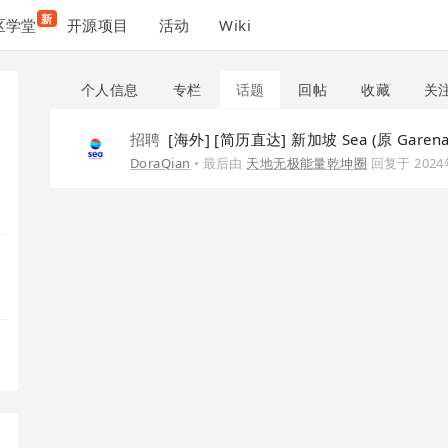
新
区学堂
开源项目
活动
Wiki
个人信息
专栏
话题
回帖
收藏
关
招聘
[海外] [简历直达] 新加坡 Sea (原 Gar
DoraQian
• 最后由
天地无极能量乾坤圈
回复于
202