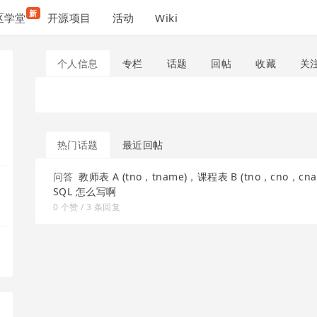
新
区学堂
开源项目
活动
Wiki
个人信息
专栏
话题
回帖
收藏
关
热门话题
最近回帖
问答
教师表 A (tno，tname)，课程表 B (tno，c
SQL 怎么写啊
0 个赞 / 3 条回复