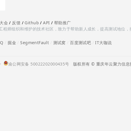
大会
/
反馈
/
Github
/
API
/
帮助推广
多测试工程师组织和维护的技术社区，致力于帮助新人成长，提高测试地位，
oQ
/
掘金
/
SegmentFault
/
测试窝
/
百度测试吧
/
IT大咖说
号
渝公网安备 50022202000435号
版权所有 © 重庆年云聚力信息