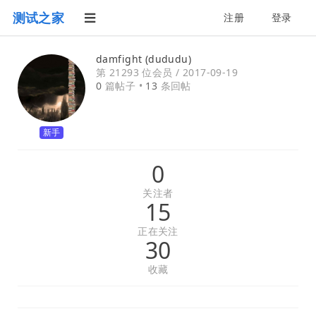
测试之家
注册
登录
damfight (dududu)
第 21293 位会员 /
2017-09-19
0
篇帖子 •
13
条回帖
新手
0
关注者
15
正在关注
30
收藏