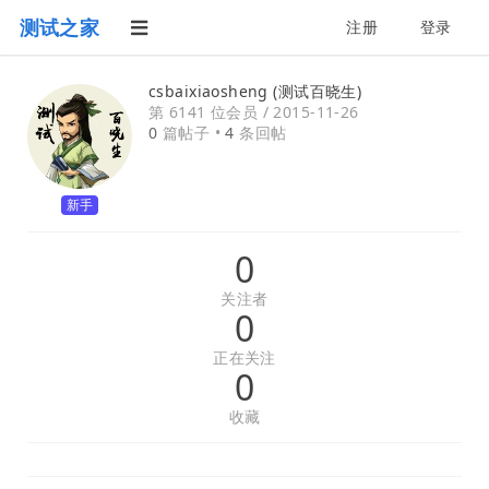
测试之家
注册
登录
csbaixiaosheng (测试百晓生)
第 6141 位会员 /
2015-11-26
0
篇帖子 •
4
条回帖
新手
0
关注者
0
正在关注
0
收藏