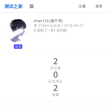
测试之家
注册
登录
chan123 (孤千羽)
第 27644 位会员 /
2018-04-27
5
篇帖子 •
61
条回帖
会员
2
关注者
0
正在关注
2
收藏