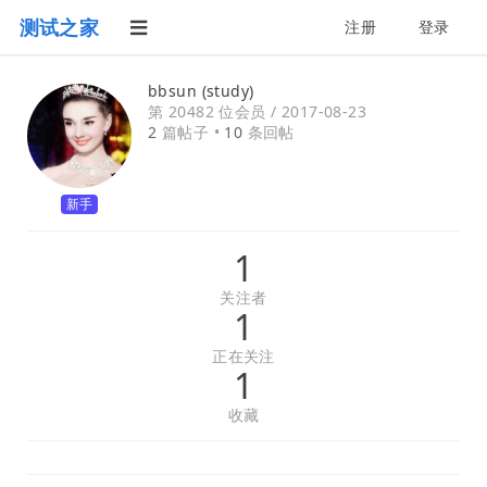
测试之家
注册
登录
bbsun (study)
第 20482 位会员 /
2017-08-23
2
篇帖子 •
10
条回帖
新手
1
关注者
1
正在关注
1
收藏