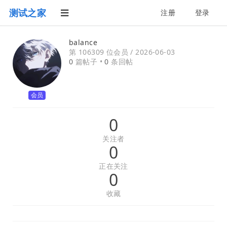
测试之家
注册
登录
balance
第 106309 位会员 /
2026-06-03
0
篇帖子 •
0
条回帖
会员
0
关注者
0
正在关注
0
收藏