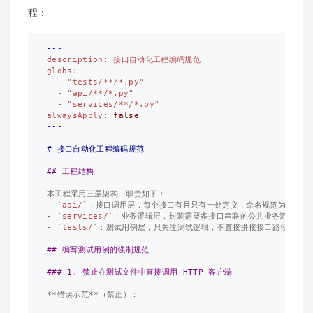
程：
---
description
:
接口自动化工程编码规范
globs
:
-
"
tests/**/*.py"
-
"
api/**/*.py"
-
"
services/**/*.py"
alwaysApply
:
false
---
# 接口自动化工程编码规范
## 工程结构
-
`api/`
：接口调用层，每个接口有且只有一处定义，命名规范为 
`{模
-
`services/`
-
`tests/`
：测试用例层，只关注测试逻辑，不直接拼接接口路径

## 编写测试用例的强制规范
### 1. 禁止在测试文件中直接调用 HTTP 客户端
**错误示范**
（禁止）：
