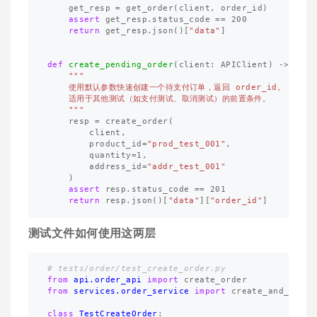
get_resp
=
get_order
(
client
,
order_id
)
assert
get_resp
.
status_code
==
200
return
get_resp
.
json
()[
"data"
]
def
create_pending_order
(
client
:
APIClient
)
->
str
:
"""

    使用默认参数快速创建一个待支付订单，返回 order_id。

    适用于其他测试（如支付测试、取消测试）的前置条件。

    """
resp
=
create_order
(
client
,
product_id
=
"prod_test_001"
,
quantity
=
1
,
address_id
=
"addr_test_001"
)
assert
resp
.
status_code
==
201
return
resp
.
json
()[
"data"
][
"order_id"
]
测试文件如何使用这两层
from
api.order_api
import
create_order
from
services.order_service
import
create_and_get_o
class
TestCreateOrder
: