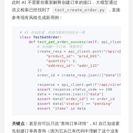
此时 AI 不需要你重新解释创建订单的接口，大模型通过
语义检索已经找到了
，直接
test_create_order.py
参考现有风格生成新用例：
class
TestGetOrder
:
def
test_get_order_success
(
self
,
api_client
):
create_resp
=
api_client
.
post
(
"/api/v2/orde
"product_id"
:
"prod_001"
,
"quantity"
:
2
,
"address_id"
:
"addr_123"
})
order_id
=
create_resp
.
json
()[
"data"
][
"orde
response
=
api_client
.
get
(
f
"/api/v2/orders/
assert
response
.
status_code
==
200
data
=
response
.
json
()[
"data"
]
assert
data
[
"order_id"
]
==
order_id
assert
data
[
"status"
]
==
"pending"
assert
"items"
in
data
关键点
：甚至你可以只说"查询订单详情"，AI 自己知道要
先创建订单再查询（因为它从已有代码中理解了这个业务