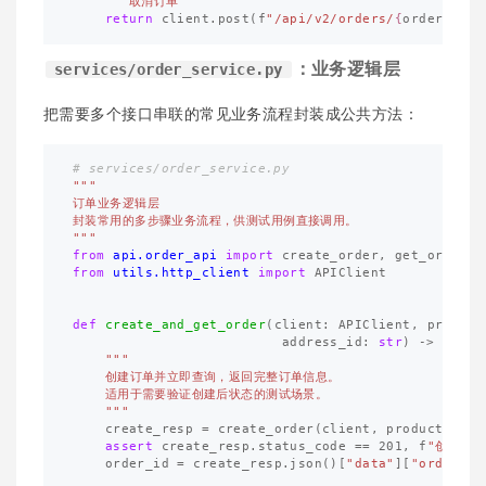
"""取消订单"""
return
client
.
post
(
f
"/api/v2/orders/
{
order_id
}
/
：业务逻辑层
services/order_service.py
把需要多个接口串联的常见业务流程封装成公共方法：
"""

订单业务逻辑层

封装常用的多步骤业务流程，供测试用例直接调用。

"""
from
api.order_api
import
create_order
,
get_order
,
from
utils.http_client
import
APIClient
def
create_and_get_order
(
client
:
APIClient
,
product
address_id
:
str
)
->
dict
:
"""

    创建订单并立即查询，返回完整订单信息。

    适用于需要验证创建后状态的测试场景。

    """
create_resp
=
create_order
(
client
,
product_id
,
assert
create_resp
.
status_code
==
201
,
f
"创建订单
order_id
=
create_resp
.
json
()[
"data"
][
"order_id