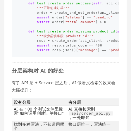
def
test_create_order_success
(
self
,
api_client
)
"""正常创建订单"""
order
=
create_and_get_order
(
api_client
,
"p
assert
order
[
"status"
]
==
"pending"
assert
order
[
"total_amount"
]
>
0
def
test_create_order_missing_product_id
(
self
,
"""缺少必填字段 product_id"""
resp
=
create_order
(
api_client
,
product_id
=
assert
resp
.
status_code
==
400
assert
resp
.
json
()[
"message"
]
==
"product_
分层架构对 AI 的好处
有了 API 层 + Service 层之后，AI 做语义检索的效果会
大幅提升：
没有分层
有分层
AI 在 100 个测试文件里搜
AI 直接检索到
索"如何调用创建订单接口"
api/order_api.py
，一处即知
找到多种写法，不知道用哪
接口层唯一，写法统一
个