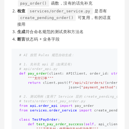
函数，没有的话先补充
pay_order()
检查
是否有
services/order_service.py
可复用，有的话直
create_pending_order()
接用
生成
符合命名规范的测试类和方法名
断言
状态码 + 业务字段
# 1. 先补充 api 层（如果没有）

def
pay_order
(
client
:
APIClient
,
order_id
:
str
,
pay
"""支付订单"""
return
client
.
post
(
f
"/api/v2/orders/
{
order_id
}
/
json
=
{
"payment_method"
:
paym
# 2. 测试用例（复用了 Service 层的 create_pending_order）
from
api.order_api
import
pay_order
from
services.order_service
import
create_pending_o
class
TestPayOrder
:
def
test_pay_order_success
(
self
,
api_client
):
"""正常支付：使用微信支付成功场景"""