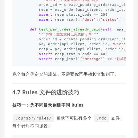
order_id
=
create_pending_order
(
api_client
)
resp
=
pay_order
(
api_client
,
order_id
,
"wec
assert
resp
.
status_code
==
200
assert
resp
.
json
()[
"data"
][
"status"
]
==
"pa
def
test_pay_order_already_paid
(
self
,
api_clien
"""异常：重复支付已完成的订单"""
order_id
=
create_pending_order
(
api_client
)
pay_order
(
api_client
,
order_id
,
"wechat"
)
resp
=
pay_order
(
api_client
,
order_id
,
"wec
assert
resp
.
status_code
==
409
assert
resp
.
json
()[
"message"
]
==
"订单已支付"
完全符合你定义的规范，不需要你再手动检查和纠正。
4.7 Rules 文件的进阶技巧
技巧一：为不同目录创建不同 Rules
目录下可以有多个
文件，
.cursor/rules/
.mdc
每个针对不同场景：