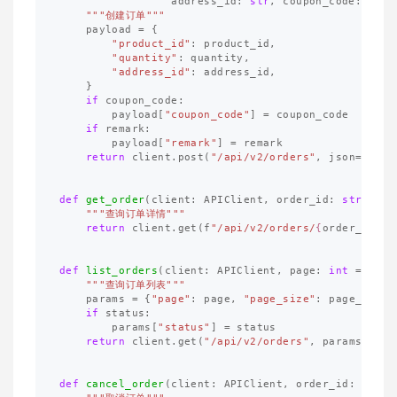
address_id
:
str
,
coupon_code
:
str
"""创建订单"""
payload
=
{
"product_id"
:
product_id
,
"quantity"
:
quantity
,
"address_id"
:
address_id
,
}
if
coupon_code
:
payload
[
"coupon_code"
]
=
coupon_code
if
remark
:
payload
[
"remark"
]
=
remark
return
client
.
post
(
"/api/v2/orders"
,
json
=
paylo
def
get_order
(
client
:
APIClient
,
order_id
:
str
):
"""查询订单详情"""
return
client
.
get
(
f
"/api/v2/orders/
{
order_id
}
"
)
def
list_orders
(
client
:
APIClient
,
page
:
int
=
1
,
p
"""查询订单列表"""
params
=
{
"page"
:
page
,
"page_size"
:
page_size
}
if
status
:
params
[
"status"
]
=
status
return
client
.
get
(
"/api/v2/orders"
,
params
=
para
def
cancel_order
(
client
:
APIClient
,
order_id
:
str
,