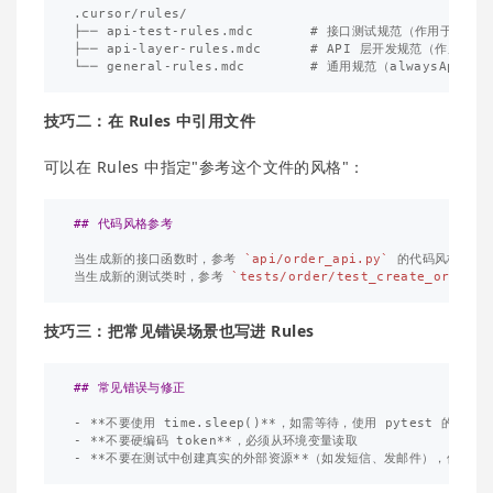
.cursor/rules/

├── api-test-rules.mdc       # 接口测试规范（作用于 tests
├── api-layer-rules.mdc      # API 层开发规范（作用于 ap
技巧二：在 Rules 中引用文件
可以在 Rules 中指定"参考这个文件的风格"：
## 代码风格参考
当生成新的接口函数时，参考 
`api/order_api.py`
 的代码风格。

当生成新的测试类时，参考 
`tests/order/test_create_order.p
技巧三：把常见错误场景也写进 Rules
## 常见错误与修正
-
**不要使用 time.sleep()**
，如需等待，使用 pytest 的 
`po
-
**不要硬编码 token**
-
**不要在测试中创建真实的外部资源**