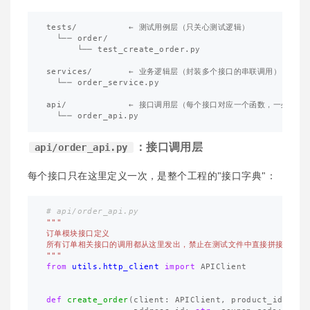
tests/          ← 测试用例层（只关心测试逻辑）

  └── order/

      └── test_create_order.py

services/       ← 业务逻辑层（封装多个接口的串联调用）

  └── order_service.py

api/            ← 接口调用层（每个接口对应一个函数，一处定义）
：接口调用层
api/order_api.py
每个接口只在这里定义一次，是整个工程的"接口字典"：
"""

订单模块接口定义

所有订单相关接口的调用都从这里发出，禁止在测试文件中直接拼接接口路径
"""
from
utils.http_client
import
APIClient
def
create_order
(
client
:
APIClient
,
product_id
:
str