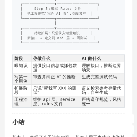
┌──────────────▼──────────────────┐

│     Step 5：编写 Rules 文件       │

│  把工程规范"写给 AI 看"，强制遵守  │

└──────────────┬──────────────────┘

               │

┌──────────────▼──────────────────┐

│     持续扩展：只需录入增量知识     │

│  新接口 → 定义到 api 层 → 写测试   │

阶段
你做什么
AI 做什么
喂知识
提供接口信息或抓包数
理解接口，推断边界
据
场景
写第一
审查并纠正 AI 的推断
生成完整测试代码
个用例
扩展阶
只说"帮我写 XXX 的测
语义检索参考存量代
段
试"
码，自主生成
工程治
维护 api 层、service
严格遵守规范，风格
理
层、rules 文件
统一
小结