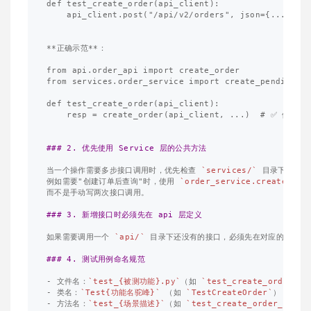
def test_create_order(api_client):

    api_client.post("/api/v2/orders", json={...}) 
**正确示范**
：

from api.order_api import create_order

from services.order_service import create_pending_or
def test_create_order(api_client):

    resp = create_order(api_client, ...)  # ✅ 使用 a
### 2. 优先使用 Service 层的公共方法
当一个操作需要多步接口调用时，优先检查 
`services/`
 目录下是否已
例如需要"创建订单后查询"时，使用 
`order_service.create_and
而不是手动写两次接口调用。

### 3. 新增接口时必须先在 api 层定义
如果需要调用一个 
`api/`
 目录下还没有的接口，必须先在对应的 
`{模
### 4. 测试用例命名规范
-
 文件名：
`test_{被测功能}.py`
（如 
`test_create_order.py
-
 类名：
`Test{功能名驼峰}`
 （如 
`TestCreateOrder`
-
 方法名：
`test_{场景描述}`
（如 
`test_create_order_missi