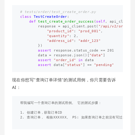
class
TestCreateOrder
:
def
test_create_order_success
(
self
,
api_client
)
response
=
api_client
.
post
(
"/api/v2/orders"
"product_id"
:
"prod_001"
,
"quantity"
:
2
,
"address_id"
:
"addr_123"
})
assert
response
.
status_code
==
201
data
=
response
.
json
()[
"data"
]
assert
"order_id"
in
data
assert
data
[
"status"
]
==
"pending"
现在你想写"查询订单详情"的测试用例，你只需要告诉
AI：
帮我编写一个查询订单的测试用例。 它的测试步骤：

1. 创建订单，获取订单ID

2. 查询订单， 检验XXXXXX。 PS: 如果查询订单之前没有写过相关