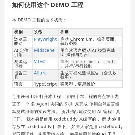
如何使用这个 DEMO 工程
本 DEMO 工程的技术栈为：
类别
选型
作用
浏览器
Playwright
启动 Chromium、操作页面、
驱动
获取截图
AI 定位
Midscene
用自然语言驱动 AI 模型完成
引擎
UI 操作与断言
测试运
Vitest
组织
/
describe
test
行器
、并行/串行控制
报告工
Allure
生成可视化测试报告（含失败
具
截图）
语言
TypeScript
强类型，更易维护
可用任何 IDE 打开本工程。 但由于本工程的亮点在于内
置了一个 多 Agent 协同的 Skill 来完成 使用自然语言编
写测试用例的实践方法。 所以强烈建议使用 AI 编程工具
打开。 我本身是使用 codebuddy 来编写的， 所以 skill
存放在 .codebuddy 目录下。 如果大家是用 codebuddy
就不用迁移，实现无缝连接。 如果使用其他的 AI 工具。