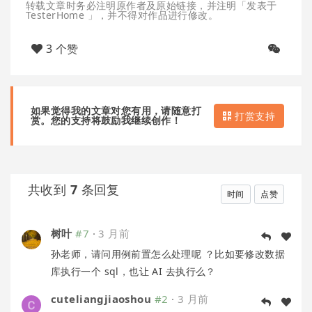
转载文章时务必注明原作者及原始链接，并注明「发表于
TesterHome 」，并不得对作品进行修改。
3 个赞
如果觉得我的文章对您有用，请随意打
打赏支持
赏。您的支持将鼓励我继续创作！
共收到
7
条回复
时间
点赞
树叶
#7
·
3 月前
孙老师，请问用例前置怎么处理呢 ？比如要修改数据
库执行一个 sql，也让 AI 去执行么？
cuteliangjiaoshou
#2
·
3 月前