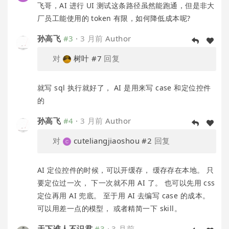
飞哥，AI 进行 UI 测试这条路径虽然能跑通，但是非大
厂员工能使用的 token 有限，如何降低成本呢?
孙高飞
#3
·
3 月前
Author
对
树叶
#7
回复
就写 sql 执行就好了， AI 是用来写 case 和定位控件
的
孙高飞
#4
·
3 月前
Author
对
cuteliangjiaoshou
#2
回复
AI 定位控件的时候，可以开缓存， 缓存存在本地。 只
要定位过一次， 下一次就不用 AI 了。 也可以先用 css
定位再用 AI 兜底。 至于用 AI 去编写 case 的成本。
可以用差一点的模型， 或者精简一下 skill。
天下谁人不识君
#3
·
3 月前