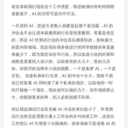
老实讲就我们现在这个工作强度，我还能偶尔有时间陪陪
老婆孩子，AI 的功劳可是功不可没。
一旦讲到 AI，想必大多数人就要提起那个老话题，AI 的
冲击会不会让原本就脆弱的行业变得更脆弱。答案是肯定
的，而且 AI 对测试行业的冲击其实都算轻的，影响最大
的是内容领域。想必现在很多做设计的同学能接的单是越
来越少了，因为我尝试在写小说，所以知道小说的封面和
插图是需要找人设计的。以前便宜的大几十，贵的几百
块。但我写的这两本小说的插图，一个是集梦 AI，一个是
豆包。 在接私单的行当里，AI 的冲击十分大，我有个朋
友已经靠着 AI 同时接了多个私单的项目，以前他同一时
间只能做一个项目，现在他可以做好几个。但市场就那么
大，你能接更多的单，别人必然就接不到单。
所以我说测试行业其实被 AI 冲击的算比较小了，毕竟测
试行业里还是需要大量人工作业的非代码类工作，这部分
工作想让 AI 代替是十分困难的。很多老板只是借着 AI 的