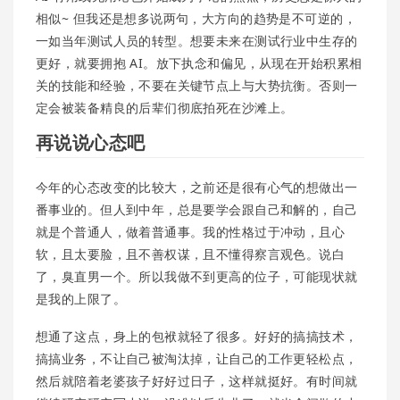
相似~ 但我还是想多说两句，大方向的趋势是不可逆的，
一如当年测试人员的转型。想要未来在测试行业中生存的
更好，就要拥抱 AI。放下执念和偏见，从现在开始积累相
关的技能和经验，不要在关键节点上与大势抗衡。否则一
定会被装备精良的后辈们彻底拍死在沙滩上。
再说说心态吧
今年的心态改变的比较大，之前还是很有心气的想做出一
番事业的。但人到中年，总是要学会跟自己和解的，自己
就是个普通人，做着普通事。我的性格过于冲动，且心
软，且太要脸，且不善权谋，且不懂得察言观色。说白
了，臭直男一个。所以我做不到更高的位子，可能现状就
是我的上限了。
想通了这点，身上的包袱就轻了很多。好好的搞搞技术，
搞搞业务，不让自己被淘汰掉，让自己的工作更轻松点，
然后就陪着老婆孩子好好过日子，这样就挺好。有时间就