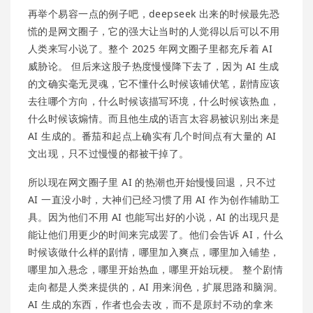
再举个易容一点的例子吧，deepseek 出来的时候最先恐
慌的是网文圈子，它的强大让当时的人觉得以后可以不用
人类来写小说了。整个 2025 年网文圈子里都充斥着 AI
威胁论。 但后来这股子热度慢慢降下去了，因为 AI 生成
的文确实毫无灵魂，它不懂什么时候该铺伏笔，剧情应该
去往哪个方向，什么时候该描写环境，什么时候该热血，
什么时候该煽情。而且他生成的语言太容易被识别出来是
AI 生成的。番茄和起点上确实有几个时间点有大量的 AI
文出现，只不过慢慢的都被干掉了。
所以现在网文圈子里 AI 的热潮也开始慢慢回退，只不过
AI 一直没小时，大神们已经习惯了用 AI 作为创作辅助工
具。因为他们不用 AI 也能写出好的小说，AI 的出现只是
能让他们用更少的时间来完成罢了。他们会告诉 AI，什么
时候该做什么样的剧情，哪里加入爽点，哪里加入铺垫，
哪里加入悬念，哪里开始热血，哪里开始玩梗。 整个剧情
走向都是人类来提供的，AI 用来润色，扩展思路和脑洞。
AI 生成的东西，作者也会去改，而不是原封不动的拿来