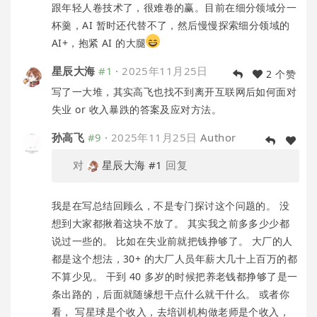
跟年轻人卷技术了，很难卷的赢。目前在细分领域分一
杯羹，AI 暂时还代替不了，然后慢慢探索细分领域的
AI+，抱紧 AI 的大腿
星辰大海
#1
·
2025年11月25日
2 个赞
写了一大堆，其实高飞也找不到离开互联网后如何面对
失业 or 收入暴跌的答案及应对方法。
孙高飞
#9
·
2025年11月25日
Author
对
星辰大海
#1
回复
我是在写总结回顾么，不是专门探讨这个问题的。 没
想到大家都揪着这块不放了。 其实我之前多多少少都
说过一些的。 比如在失业前就把钱挣够了。 大厂的人
都是这个想法，30+ 的大厂人员年薪大几十上百万的都
不算少见。 干到 40 多岁的时候把养老钱都挣够了是一
条出路的，后面就随缘想干点什么就干什么。 或者你
看， 写星球是个收入，去培训机构做老师是个收入，