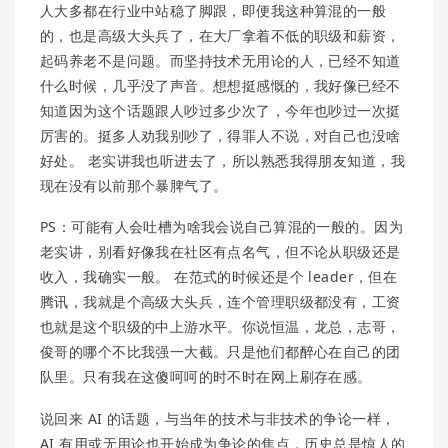
人大多都在行业中站稳了脚跟，即便我这种算混的一般
的，也是高级大头兵了，在大厂拿着不低的职级和薪资，
起码养老不是问题。而坚持技术无用论的人，已经不知道
什么时候，几乎没了声音。想想挺感慨的，我好像已经不
知道因为这个话题跟人吵过多少次了，今年也吵过一次挺
厉害的。挺多人劝我别吵了，得罪人不说，对自己也没啥
好处。 老实讲我也听进去了，所以熟悉我得朋友知道，我
现在没有以前那个暴脾气了。
PS：可能有人会吐槽为啥我会说自己算混的一般的。因为
老实讲，别看好像我在社区有点名气，但不论从职级还是
收入，我确实一般。 在范式的时候还是个 leader，但在
腾讯，我就是个高级大头兵，连个管理职级都没有，工资
也就是这个职级的中上游水平。你说恒温，龙总，志哥，
俊哥的哪个不比我强一大截。只是他们都醉心在自己的团
队里。只有我在这傻呵呵的时不时在网上刷存在感。
说回来 AI 的话题，与当年的技术与非技术的争论一样，
AI 有用或无用论也开始成为争论的焦点，历史总是惊人的