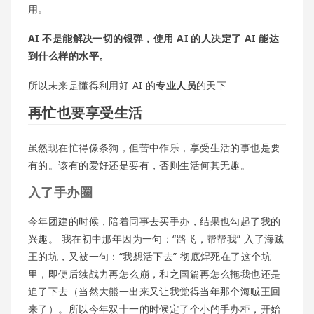
用。
AI 不是能解决一切的银弹，使用 AI 的人决定了 AI 能达
到什么样的水平。
所以未来是懂得利用好 AI 的
专业人员
的天下
再忙也要享受生活
虽然现在忙得像条狗，但苦中作乐，享受生活的事也是要
有的。该有的爱好还是要有，否则生活何其无趣。
入了手办圈
今年团建的时候，陪着同事去买手办，结果也勾起了我的
兴趣。 我在初中那年因为一句：“路飞，帮帮我” 入了海贼
王的坑，又被一句：“我想活下去” 彻底焊死在了这个坑
里，即便后续战力再怎么崩，和之国篇再怎么拖我也还是
追了下去（当然大熊一出来又让我觉得当年那个海贼王回
来了）。所以今年双十一的时候定了个小的手办柜，开始