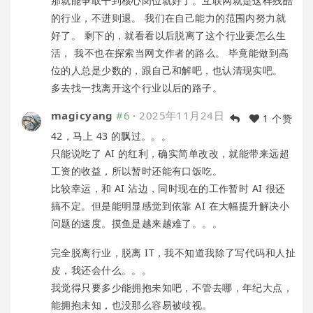
那就能争取干到核心岗位就好了。互联网就是这样残酷
的行业，不进则退。 我们在自己能力的范围内努力就
好了。 剩下的，就看看以后脱离了这个行业要怎么生
活， 我不也在探索当网文作者的路么。 毕竟能做到高
位的人总是少数的，跟自己和解吧，也认清现实吧。
多去找一找离开这个行业以后的路子。
magicyang
#6
·
2025年11月24日
1 个赞
42，马上 43 的飘过。。。
只能说吃了 AI 的红利，确实简单改改，就能带来远超
工资的收益，所以暂时还能有口饭吃。
比较幸运，和 AI 沾边，同时现在的工作暂时 AI 很还
搞不定。但是能明显感觉到依靠 AI 在大幅提升解决小
问题的速度。摸鱼是越来越难了。。。
完全脱离行业，脱离 IT，我不知道我除了写代码和人扯
皮，我还会什么。。。
我觉得只要多少能拥抱未知吧，不管去哪，年纪大点，
能拥抱未知，也没那么容易被歧视。