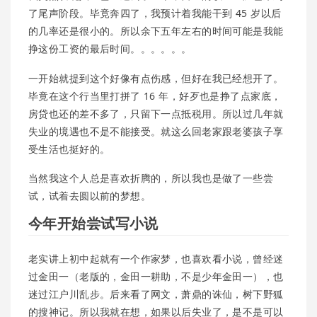
了尾声阶段。毕竟奔四了，我预计着我能干到 45 岁以后
的几率还是很小的。所以余下五年左右的时间可能是我能
挣这份工资的最后时间。。。。。。
一开始就提到这个好像有点伤感，但好在我已经想开了。
毕竟在这个行当里打拼了 16 年，好歹也是挣了点家底，
房贷也还的差不多了，只留下一点抵税用。所以过几年就
失业的境遇也不是不能接受。就这么回老家跟老婆孩子享
受生活也挺好的。
当然我这个人总是喜欢折腾的，所以我也是做了一些尝
试，试着去圆以前的梦想。
今年开始尝试写小说
老实讲上初中起就有一个作家梦，也喜欢看小说，曾经迷
过金田一（老版的，金田一耕助，不是少年金田一），也
迷过江户川乱步。后来看了网文，萧鼎的诛仙，树下野狐
的搜神记。所以我就在想，如果以后失业了，是不是可以