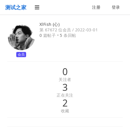
测试之家
注册
登录
XlFish (心)
第 67672 位会员 /
2022-03-01
0
篇帖子 •
5
条回帖
会员
0
关注者
3
正在关注
2
收藏