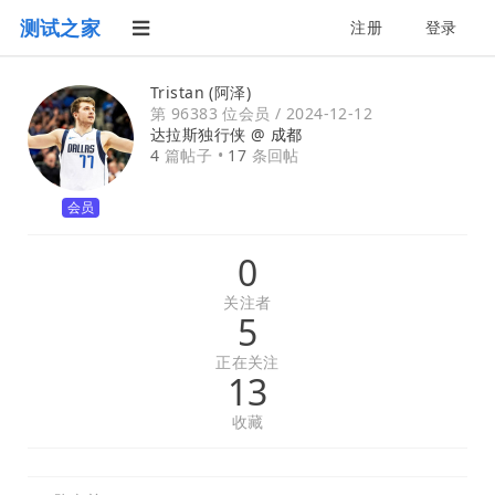
测试之家
注册
登录
Tristan (阿泽)
第 96383 位会员 /
2024-12-12
达拉斯独行侠 @
成都
4
篇帖子 •
17
条回帖
会员
0
关注者
5
正在关注
13
收藏