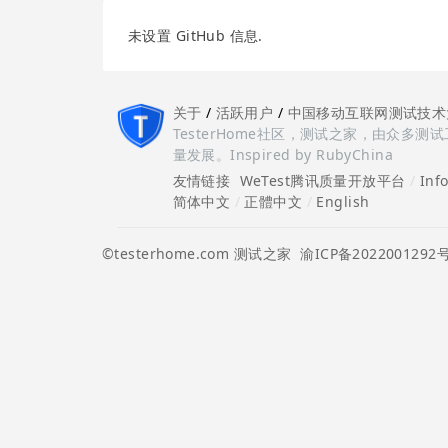
未设置 GitHub 信息.
关于
/
活跃用户
/
中国移动互联网测试技术
TesterHome社区，测试之家，由众
量发展。Inspired by RubyChina
友情链接
WeTest腾讯质量开放平台
/
Inf
简体中文
/
正體中文
/
English
©testerhome.com 测试之家
渝ICP备2022001292