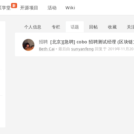
新
区学堂
开源项目
活动
Wiki
个人信息
专栏
话题
回帖
收藏
关
招聘
[北京][急聘] cobo 招聘测试经理 (区块链
Beth Cai
• 最后由
sunyanfeng
回复于
2019年11月2