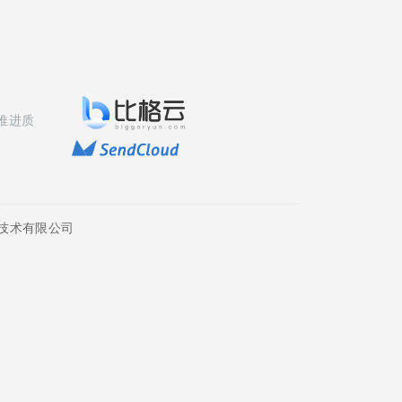
推进质
技术有限公司