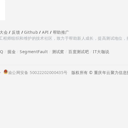
大会
/
反馈
/
Github
/
API
/
帮助推广
多测试工程师组织和维护的技术社区，致力于帮助新人成长，提高测试地位，
oQ
/
掘金
/
SegmentFault
/
测试窝
/
百度测试吧
/
IT大咖说
号
渝公网安备 50022202000435号
版权所有 © 重庆年云聚力信息