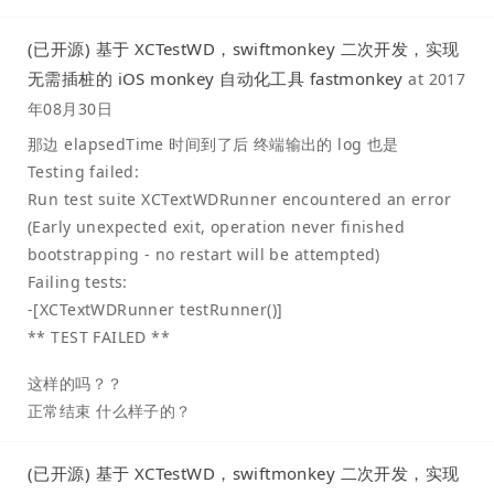
(已开源) 基于 XCTestWD，swiftmonkey 二次开发，实现
无需插桩的 iOS monkey 自动化工具 fastmonkey
at
2017
年08月30日
那边 elapsedTime 时间到了后 终端输出的 log 也是
Testing failed:
Run test suite XCTextWDRunner encountered an error
(Early unexpected exit, operation never finished
bootstrapping - no restart will be attempted)
Failing tests:
-[XCTextWDRunner testRunner()]
** TEST FAILED **
这样的吗？？
正常结束 什么样子的？
(已开源) 基于 XCTestWD，swiftmonkey 二次开发，实现