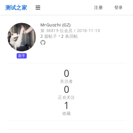
测试之家
注册
登录
MrGuozhi (GZ)
第 38819 位会员 /
2018-11-10
2
篇帖子 •
2
条回帖
新手
0
关注者
0
正在关注
1
收藏