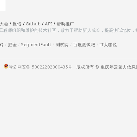
大会
/
反馈
/
Github
/
API
/
帮助推广
多测试工程师组织和维护的技术社区，致力于帮助新人成长，提高测试地位，
oQ
/
掘金
/
SegmentFault
/
测试窝
/
百度测试吧
/
IT大咖说
号
渝公网安备 50022202000435号
版权所有 © 重庆年云聚力信息