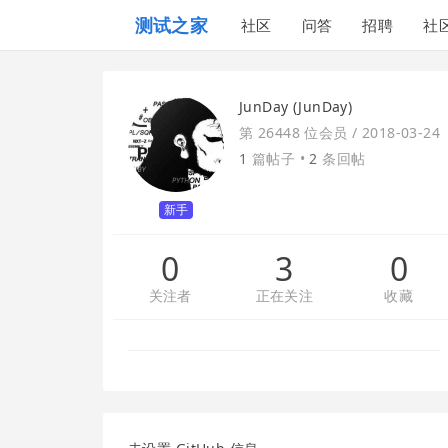
测试之家
社区
问答
招聘
社
JunDay (JunDay)
第 26448 位会员 /
2018-03-24
1
篇帖子 •
2
条回帖
新手
0
3
0
关注者
正在关注
收藏