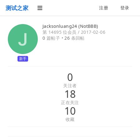
测试之家
注册
登录
Jacksonluang24 (NotBBB)
第 14695 位会员 /
2017-02-06
0
篇帖子 •
26
条回帖
新手
0
关注者
18
正在关注
10
收藏