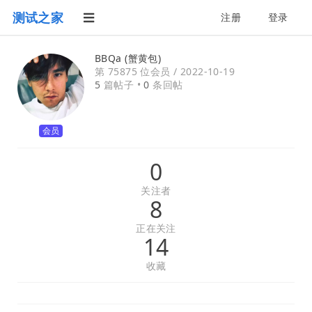
测试之家
注册
登录
BBQa (蟹黄包)
第 75875 位会员 /
2022-10-19
5
篇帖子 •
0
条回帖
会员
0
关注者
8
正在关注
14
收藏