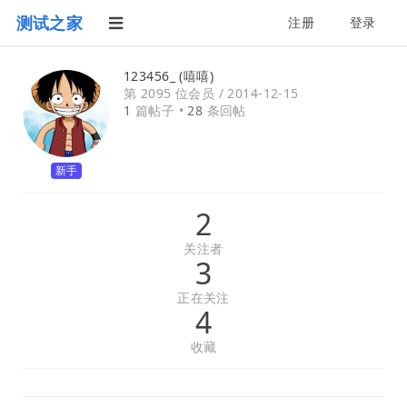
测试之家
注册
登录
123456_ (嘻嘻)
第 2095 位会员 /
2014-12-15
1
篇帖子 •
28
条回帖
新手
2
关注者
3
正在关注
4
收藏